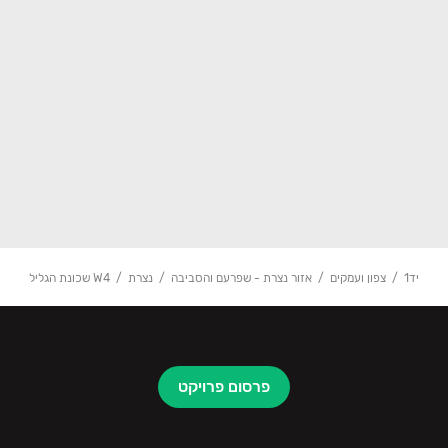
יד1
צפון ועמקים
אזור נצרת - שפרעם והסביבה
נצרת
W4 שכונת הגליל
פרסום פרויקט