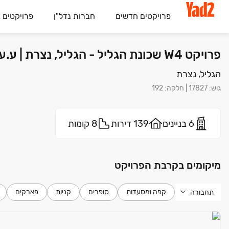
פרויקטים חדשים
חברות נדל"ן
פרויקטים 
פרויקט W4 שכונת הגליל - הגליל, נצרת | ע.ע אבו ראס חברה לעבודות בניה ופיתוח
הגליל, נצרת
גוש
:
17827
|
חלקה
:
192
6 בניינים
139 דירות
8 קומות
מיקומים בקרבת הפרויקט
קפה ומסעדות
סופרים
קניות
פארקים
תחבורה