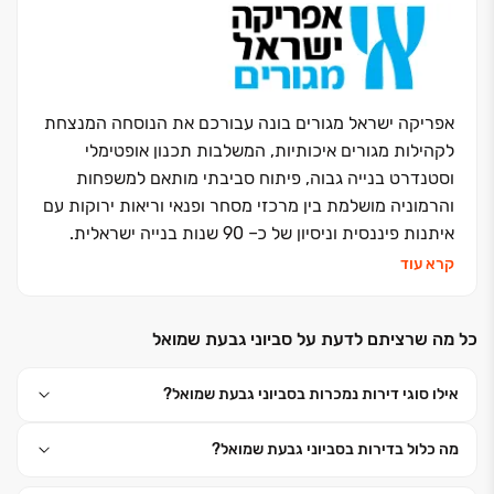
אפריקה ישראל מגורים בונה עבורכם את הנוסחה המנצחת
לקהילות מגורים איכותיות, המשלבות תכנון אופטימלי
וסטנדרט בנייה גבוה, פיתוח סביבתי מותאם למשפחות
והרמוניה מושלמת בין מרכזי מסחר ופנאי וריאות ירוקות עם
איתנות פיננסית וניסיון של כ‏– ‏90 שנות בנייה ישראלית.
אנחנו נבנה את העתיד שלכם וניתן לכם מענה בכל עולמות
קרא עוד
הבינוי: התחדשות עירונית, פינוי בינוי, מגורי יוקרה, דיור
להשכרה לטווח ארוך ונכסים מניבים
.
כל מה שרציתם לדעת על סביוני גבעת שמואל
כי אפריקה ישראל מגורים זה בית לחיים
.
אילו סוגי דירות נמכרות בסביוני גבעת שמואל?
מה כלול בדירות בסביוני גבעת שמואל?