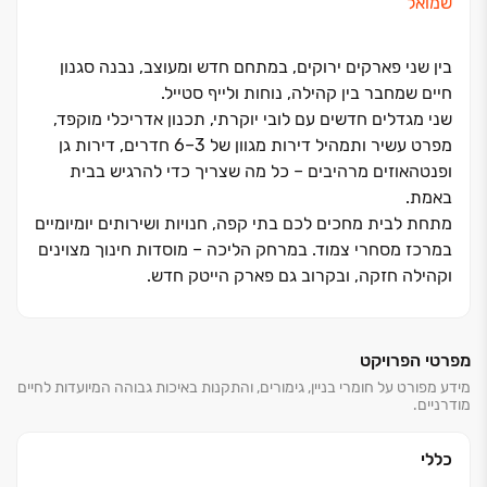
שמואל
בין שני פארקים ירוקים, במתחם חדש ומעוצב, נבנה סגנון
חיים שמחבר בין קהילה, נוחות ולייף סטייל.
שני מגדלים חדשים עם לובי יוקרתי, תכנון אדריכלי מוקפד,
מפרט עשיר ותמהיל דירות מגוון של ‏3‏–‏6 חדרים, דירות גן
ופנטהאוזים מרהיבים ‏– כל מה שצריך כדי להרגיש בבית
באמת.
מתחת לבית מחכים לכם בתי קפה, חנויות ושירותים יומיומיים
במרכז מסחרי צמוד. במרחק הליכה ‏– מוסדות חינוך מצוינים
וקהילה חזקה, ובקרוב גם פארק הייטק חדש.
גישה נוחה לרכבת ולתחבורה ציבורית משלימה את התמונה
ומחברת אתכם לכל מקום בקלות.
מפרטי הפרויקט
סביוני גבעת שמואל Exclusive
מידע מפורט על חומרי בניין, גימורים, והתקנות באיכות גבוהה המיועדות לחיים
מודרניים.
כשאיכות חיים, קהילה ולייף סטייל נפגשים במקום הנכון.
התקבל היתר בנייה!
כללי