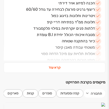
הכנה למיזוג אויר דירתי
ריצוף גרניט פורצלן לבחירה עד גודל 60/60
ויטרינות וחלונות בזיגוג כפול
חלונות ממ"ד בפתיחה דריי קיפ
דלתות פנים יוקרתיות במילוי פלקסבורד
מטבח איכותי הכולל יחידת B.I עומדת
כיור בהתקנה שטוחה
משטחי עבודה מאבן קיסר
אסלות תלויות עם מיכל הדחה סמוי
חיפוי קירות בקרמיקה יוקרתית
שעון שבת בארון חשמל
קרא עוד
הכנה למערכת חימום מים בגז
שקע לתנור חימום בחדרי האמבטיה והרחצה
מיקומים בקרבת הפרויקט
נקודת טלוויזיה והכנה לטלפון בכל חדר שינה
חניון עילי וחניון תת קרקעי
קפה ומסעדות
סופרים
קניות
פארקים
תחבורה
3 מעליות מפוארות, משוכללות, מהירות ומעוצבות
מועדון דיירים מעוצב וממוזג הכולל מטבחון ושירותים