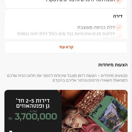
דירה
דלת כניסה מעוצבת
דלתות פנים איכותיות נגד מים כולל דלת זהה נוספת
לממ"ד
ברז "דלי" במרפסת שמש
קרא עוד
ריצוף באריחי גרניט פורצלן 100/100 ס"מ
ריצוף מרפסת שמש באריחי גרניט פורצלן דמוי דק
הצעות מיוחדות
אלומיניום איכותי עם תריס גלילה שלב אור
מבצעים מיוחדים – הצעות לזמן מוגבל שיכולות להפוך את חלום הבית שלכם
למציאות! השאירו פרטים ונחזור אליכם בהקדם
בניין
בניין בוטיק בן 7 קומות
חיפוי חוץ, טיח ושיפוץ בשילוב בטון חשוף מקומי בעיצוב
אדריכל
לובי ראשי מרווח בעיצוב יוקרתי ומודרני מתוכנן ע"י
מעצב פ
מערכת מצלמות במעגל סגור