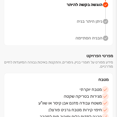
הוגשה בקשה להיתר
חשמליים שלב אור, הכנה למערכת
קולנוע, חיבור לחשמל חכם, מיזוג אוויר מרכזי מסוג VRF,
מטבח מפואר ומרפסות שמש
ניתן היתר בניה
והכל בגימור ברמה הגבוהה ביותר.
הנגישות הגבוהה לנתיבי איילון ולתחבורה הציבורית משלימה
את התמונה יחד עם חיבור
הבניה הסתיימה
עתידי ישיר לשני קווים של הרכבת הקלה.
מפרטי הפרויקט
לבחירתכם מגוון דירות ‏3 ו‏-4 חד', דירת גן ‏2.5 חד'
ופנטהאוזים ‏5 ו‏-6 חד'
*כפוף לתנאי החברה
מידע מפורט על חומרי בניין, גימורים, והתקנות באיכות גבוהה המיועדות לחיים
מודרניים.
מטבח
מטבח יוקרתי
מגירות בטריקה שקטה
משטח עבודה מדגם אבן קיסר או שוו"ע
חיפוי קירות מטבח גרניט פורצלן
הכנה למדיח כלים וחיבור מים למקרר