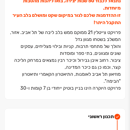
נתנאל לכבוד 50 שנות יצירה, בואו ליהנות מהטבות
מיוחדות.
זו ההזדמנות שלכם לגור במיקום שקט ומושלם בלב העיר
התקבל היתר
!
פרויקט צייטלין ‏21 ממוקם ממש בלב ליבה של תל אביב. אזור,
המשלב בשטחו מגוון גדל
והולך של מתחמי תרבות, קניות ובילוי מצליחים, עסקים
שונים ומגוונים, בתי ספר ומוסדות
ציבור. רחוב איבן גבירול וכיכר רבין נמצאים במרחק הליכה
קצר, וכמו כן גם כיכר המדינה,
מוזיאון תל אביב לאומנות, התיאטרון הקאמרי ותיאטרון
"הבימה".
פרויקט היוקרה הינו בניין בוטיק ייחודי בן ‏7 קומות ו‏-30
יחידות דיור בלבד. הוא בנוי
במחשבה על הפרקטיות היום יומית שלכם ובסטנדרט בנייה
גבוה במיוחד, בתכנונו של
האדריכל גידי בר אוריין. לפרויקט תמהיל מגוון של דירות עם
תכנון ראשוני
מפרט מפנק הכולל בין היתר
חניה מקורה, לובי ראשי מפואר, מעלית, תריסי גלילה