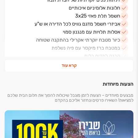
חלונות אלומיניום איכותיים
חשמל תלת פאזי 3x25
אביזרי חשמל מדגם גוויס לכל הדירה או ש"ע
אסלות תלויות עם מנגנון סמוי
כיור מטבח יוקרתי אקרילי בהתקנה שטוחה
במטבח ברז מיקסר עם פיה נשלפת
הכנה למדיח כלים
משטח עבודה במטבח מאבן קיסר
קרא עוד
נקודות טלוויזיה וטלפון בכל חדר
אינטרקום טלוויזיה במעגל סגור בחדר דיור
הצעות מיוחדות
אינטרקום שמע בחדר הורים
מבצעים מיוחדים – הצעות לזמן מוגבל שיכולות להפוך את חלום הבית שלכם
מפסק תאורה מחליף בחדר הורים ובמסדרון
למציאות! השאירו פרטים ונחזור אליכם בהקדם
מיזוג אויר דירתי
2 חניות פרטיות ע"פ הצמדה לדירה
מחסן פרטי ע"פ הצמדה לדירה