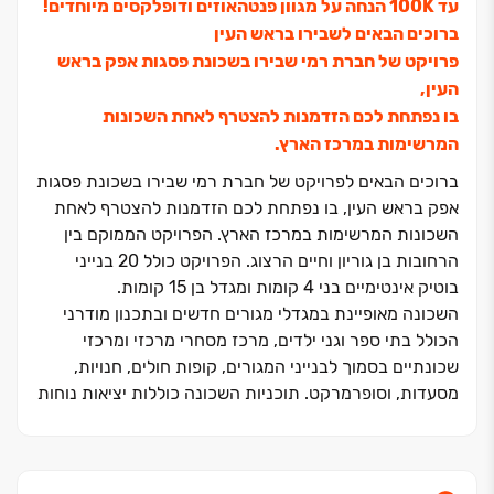
עד ‏100K הנחה על מגוון פנטהאוזים ודופלקסים מיוחדים!
ברוכים הבאים לשבירו בראש העין
פרויקט של חברת רמי שבירו בשכונת פסגות אפק בראש
העין,
בו נפתחת לכם הזדמנות להצטרף לאחת השכונות
המרשימות במרכז הארץ.
ברוכים הבאים לפרויקט של חברת רמי שבירו בשכונת פסגות
אפק בראש העין, בו נפתחת לכם הזדמנות להצטרף לאחת
השכונות המרשימות במרכז הארץ. הפרויקט הממוקם בין
הרחובות בן גוריון וחיים הרצוג. הפרויקט כולל ‏20 בנייני
בוטיק אינטימיים בני ‏4 קומות ומגדל בן ‏15 קומות.
השכונה מאופיינת במגדלי מגורים חדשים ובתכנון מודרני
הכולל בתי ספר וגני ילדים, מרכז מסחרי מרכזי ומרכזי
שכונתיים בסמוך לבנייני המגורים, קופות חולים, חנויות,
מסעדות, וסופרמרקט. תוכניות השכונה כוללות יציאות נוחות
לכבישים הראשיים בסביבה. לבחירתכם מגוון דירות: דירות
גן ‏5 חד' דירות ‏6 חד' מרווחות ופנטהאוזים בני ‏6 ו‏-‏7 חד' עם
מרפסות גדולות.