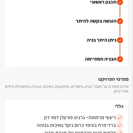
הפרויקט כולל דירות גן, 4 חד', 5 חד', 6 חד' עם מרפסות
תכנון ראשוני
גדולות ופנטהאוזים מפוארים.
כל הדירות שלנו מתוכננות בשיא הדיוק לחיים נוחים ובעיצוב
הוגשה בקשה להיתר
עכשווי מהפרט הכי הקטן ועד המפתח.
הבנייה בעיצומה!
ניתן היתר בניה
הבניה הסתיימה
מפרטי הפרויקט
מידע מפורט על חומרי בניין, גימורים, והתקנות באיכות גבוהה המיועדות לחיים
מודרניים.
כללי
ריצוף מרפסות- גרניט פורצלן דמוי דק
ברזי פרח בציפוי כרום ניקל באיכות גבוהה
דלתות פנים יוקרתיות של חברת תבור