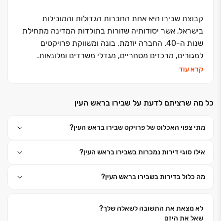
קבוצת שבירו היא אחת החברות הגדולות והמובילות
בישראל, אשר יסודותיה שזורות בתולדות המדינה מתחילת
שנות ה-40. החברה יוזמת, בונה ומשווקת פרויקטים
למגורים, מרכזים מסחריים, מגדלי משרדים ומלונאות.
החברה, בבעלותם של עו"ד רונית שבירו ורמי שבירו,
קרא עוד
השלימה מאז הקמתה ב-1995 את בנייתן של כ- 15 אלפי
יחידות דיור במרכז ישראל ובימים אלה היא מתכננת
כל מה שרציתם לדעת על שבירו בראש העין
ומבצעת כ- 6,500 יחידות דיור נוספות. האני מאמין שלה -
שליטה עצמאית בכל תחומי פעילותה. יושרה, נחישות
מתי צפוי האכלוס של פרויקט שבירו בראש העין?
והצלחה הן אבני הדרך שעליהן צועדת החברה. החברה
חרטה על דגלה את המונח ״דרך ארץ קדמה לתורה״
אילו סוגי דירות נמכרות בשבירו בראש העין?
ופועלת מתוך אמונה פנימית חזקה כי עשייתה תורמת
לצמיחתה ולשגשוגה של מדינת ישראל.
מה כלול בדירות בשבירו בראש העין?
לא מצאת את התשובה לשאלה שלך?
שאל את היזם