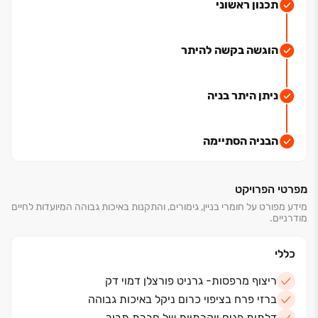
הפרויקט כולל דירות גן, 4 חד', 5 חד', 6 חד' עם מרפסות
תכנון ראשוני
גדולות ופנטהאוזים מפוארים.
כל הדירות שלנו מתוכננות בשיא הדיוק לחיים נוחים ובעיצוב
הוגשה בקשה להיתר
עכשווי מהפרט הכי הקטן ועד המפתח.
הבנייה בעיצומה!
ניתן היתר בניה
הבניה הסתיימה
מפרטי הפרויקט
מידע מפורט על חומרי בניין, גימורים, והתקנות באיכות גבוהה המיועדות לחיים
מודרניים.
כללי
ריצוף מרפסות- גרניט פורצלן דמוי דק
ברזי פרח בציפוי כרום ניקל באיכות גבוהה
דלתות פנים יוקרתיות של חברת תבור