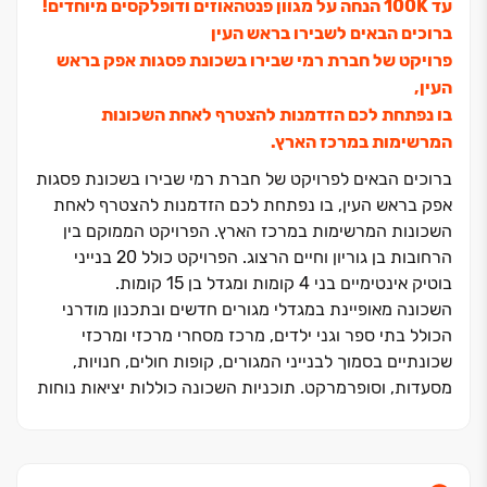
עד ‏100K הנחה על מגוון פנטהאוזים ודופלקסים מיוחדים!
ברוכים הבאים לשבירו בראש העין
פרויקט של חברת רמי שבירו בשכונת פסגות אפק בראש
העין,
בו נפתחת לכם הזדמנות להצטרף לאחת השכונות
המרשימות במרכז הארץ.
ברוכים הבאים לפרויקט של חברת רמי שבירו בשכונת פסגות
אפק בראש העין, בו נפתחת לכם הזדמנות להצטרף לאחת
השכונות המרשימות במרכז הארץ. הפרויקט הממוקם בין
הרחובות בן גוריון וחיים הרצוג. הפרויקט כולל ‏20 בנייני
בוטיק אינטימיים בני ‏4 קומות ומגדל בן ‏15 קומות.
השכונה מאופיינת במגדלי מגורים חדשים ובתכנון מודרני
הכולל בתי ספר וגני ילדים, מרכז מסחרי מרכזי ומרכזי
שכונתיים בסמוך לבנייני המגורים, קופות חולים, חנויות,
מסעדות, וסופרמרקט. תוכניות השכונה כוללות יציאות נוחות
לכבישים הראשיים בסביבה. לבחירתכם מגוון דירות: דירות
גן ‏5 חד' דירות ‏6 חד' מרווחות ופנטהאוזים בני ‏6 ו‏-‏7 חד' עם
מרפסות גדולות.