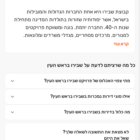
קבוצת שבירו היא אחת החברות הגדולות והמובילות
בישראל, אשר יסודותיה שזורות בתולדות המדינה מתחילת
שנות ה-40. החברה יוזמת, בונה ומשווקת פרויקטים
למגורים, מרכזים מסחריים, מגדלי משרדים ומלונאות.
החברה, בבעלותם של עו"ד רונית שבירו ורמי שבירו,
קרא עוד
השלימה מאז הקמתה ב-1995 את בנייתן של כ- 15 אלפי
יחידות דיור במרכז ישראל ובימים אלה היא מתכננת
כל מה שרציתם לדעת על שבירו בראש העין
ומבצעת כ- 6,500 יחידות דיור נוספות. האני מאמין שלה -
שליטה עצמאית בכל תחומי פעילותה. יושרה, נחישות
מתי צפוי האכלוס של פרויקט שבירו בראש העין?
והצלחה הן אבני הדרך שעליהן צועדת החברה. החברה
חרטה על דגלה את המונח ״דרך ארץ קדמה לתורה״
אילו סוגי דירות נמכרות בשבירו בראש העין?
ופועלת מתוך אמונה פנימית חזקה כי עשייתה תורמת
לצמיחתה ולשגשוגה של מדינת ישראל.
מה כלול בדירות בשבירו בראש העין?
לא מצאת את התשובה לשאלה שלך?
שאל את היזם