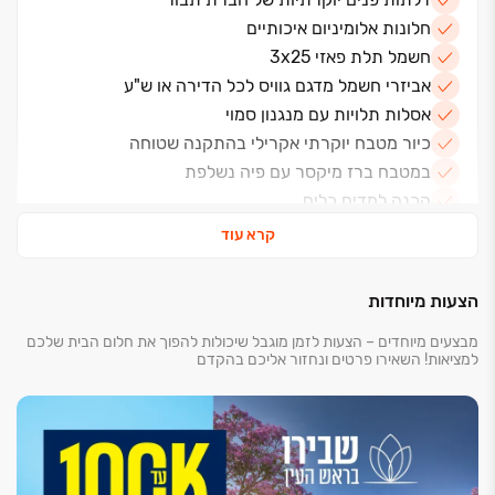
חלונות אלומיניום איכותיים
חשמל תלת פאזי 3x25
אביזרי חשמל מדגם גוויס לכל הדירה או ש"ע
אסלות תלויות עם מנגנון סמוי
כיור מטבח יוקרתי אקרילי בהתקנה שטוחה
במטבח ברז מיקסר עם פיה נשלפת
הכנה למדיח כלים
משטח עבודה במטבח מאבן קיסר
קרא עוד
נקודות טלוויזיה וטלפון בכל חדר
אינטרקום טלוויזיה במעגל סגור בחדר דיור
הצעות מיוחדות
אינטרקום שמע בחדר הורים
מבצעים מיוחדים – הצעות לזמן מוגבל שיכולות להפוך את חלום הבית שלכם
מפסק תאורה מחליף בחדר הורים ובמסדרון
למציאות! השאירו פרטים ונחזור אליכם בהקדם
מיזוג אויר דירתי
2 חניות פרטיות ע"פ הצמדה לדירה
מחסן פרטי ע"פ הצמדה לדירה