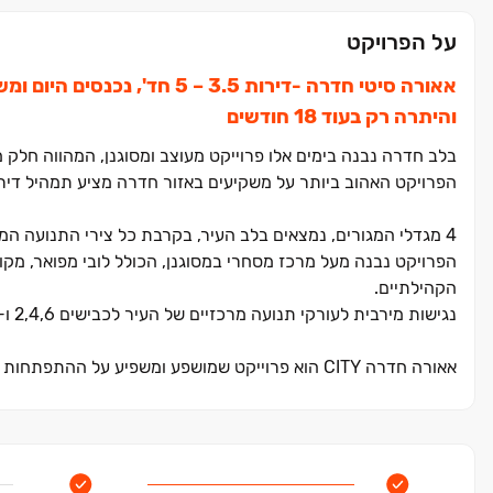
על הפרויקט
אאורה סיטי חדרה ‏-דירות 3.5 ‏– ‏5 חד', נכנסים היום ומשלמים ‏550,000 ‏₪ בלבד
והיתרה רק בעוד ‏18 חודשים
בלב חדרה נבנה בימים אלו פרוייקט מעוצב ומסוגנן, המהווה חלק מ
הפרויקט האהוב ביותר על משקיעים באזור חדרה מציע תמהיל דירות מגורים מגוון הכולל דירות ‏4,5 חד
הפרויקט נבנה מעל מרכז מסחרי במסוגנן, הכולל לובי מפואר, מקומ
הקהילתיים.
נגישות מירבית לעורקי תנועה מרכזיים של העיר לכבישים ‏2,4,6 ו‏-9.
אאורה חדרה CITY הוא פרוייקט שמושפע ומשפיע על ההתפתחות המדהימה שהאזור עובר ומשתלב בהרמוניה עם מארג החיים העירוני הייחודי..