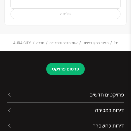
בישראל בתחום ההתחדשות העירונית ולאחת משלוש
החברות המובילות בתחום הנדל״ן. החברה בנתה פרויקטים
שליחה
רבים בהיקף כולל של אלפי יחידות דיור, בשכונות שלמות
חדשות. פעילותה של אאורה מייצרת ערך מוסף משמעותי
לרוכשי הדירות, הזוכים לקבל מתחמי מגורים חדשים,
הכוללים בניינים הנבנים תוך הקפדה על איכות גבוהה,
יד1
מישור החוף הצפוני
אזור חדרה והסביבה
חדרה
AURA CITY
הטמעה של טכנולוגיות חדשניות, לצד שטחים פתוחים
נרחבים, מבני ציבור חדשים וכל זאת תוך חשיבה על צרכי
הקהילה שתגור במתחמים.
פרסום פרויקט
יעקב אטרקצ'י, בעלים ומנכ”ל אאורה.
פרויקטים חדשים
דירות למכירה
דירות להשכרה