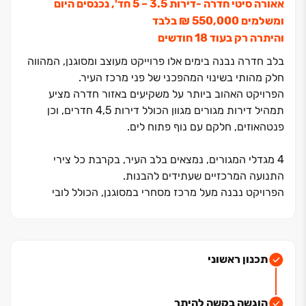
אאורה סיטי חדרה ‏-דירות 3.5 ‏– ‏5 חד', נכנסים היום
ומשלמים ‏550,000 ‏₪ בלבד
והיתרה רק בעוד ‏18 חודשים
בלב חדרה נבנה בימים אלו פרוייקט מעוצב ומסוגנן, המהווה
חלק מהותי בשינוי המהפכני של פני מרכז העיר.
הפרויקט האהוב ביותר על משקיעים באזור חדרה מציע
תמהיל דירות מגורים מגוון הכולל דירות ‏4,5 חדרים, וכן
פנטהאוזים, חלקם עם נוף פתוח לים.
‏4 מגדלי המגורים, נמצאים בלב העיר, בקרבת כל צירי
התנועה המרכזיים שעתידים להבנות.
הפרויקט נבנה מעל מרכז מסחרי במסוגנן, הכולל לובי
מפואר, מקומות בילוי ופנאי, ליד פארק ירוק, רחבת תרבות,
ובמרחק הליכה מכל השירותים הקהילתיים.
נגישות מירבית לעורקי תנועה מרכזיים של העיר לכבישים
תכנון ראשוני
אאורה חדרה CITY הוא פרוייקט שמושפע ומשפיע על
הוגשה בקשה להיתר