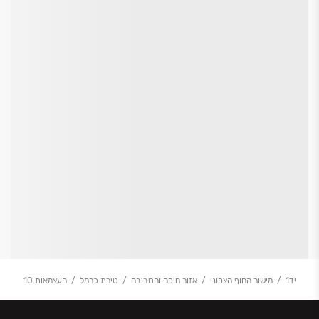
יד1
מישור החוף הצפוני
אזור חיפה והסביבה
טירת כרמל
העצמאות 10