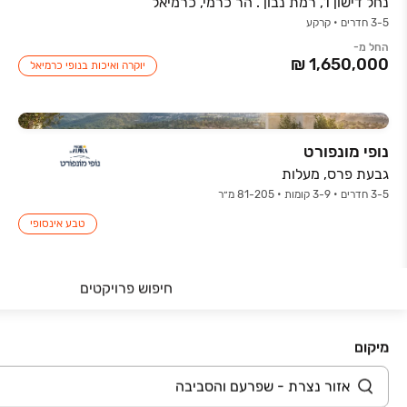
נחל דישון 1, רמת נבון . הר כרמי, כרמיאל
3-5 חדרים • קרקע
החל מ-
יוקרה ואיכות בנופי כרמיאל
נופי מונפורט
גבעת פרס, מעלות
3-5 חדרים • 3-9 קומות • 81-205 מ״ר
טבע אינסופי
חיפוש פרויקטים
במבצע
לב השמורה צפת
אירית 1-7, צפת
מיקום
4-6 חדרים • 9 קומות • 100-263 מ״ר
החל מ-
מיקום מנצח בשכונת איביקור