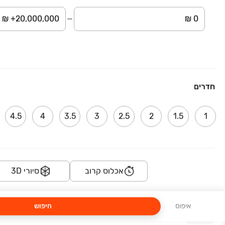
דונה בחריש 2 - שכונת הפרחים
לוטם 7, הפרחים, חריש
4-5 חדרים
סל הטבות מפנק!
חדרים
TOP גליל
הצלף, הר יונה ב', נוף הגליל
4.5
4
3.5
3
2.5
2
1.5
1
2-4 חדרים • קרקע
השכרה מיידית!
אכלוס קרוב
סיורי 3D
פרויקטים נוספים ב "אזור נצרת - שפרעם והסביבה"
בית א זאעתר הגרלה 974
איפוס
חיפוש
אבן רושד 1, עראבה, עראבה