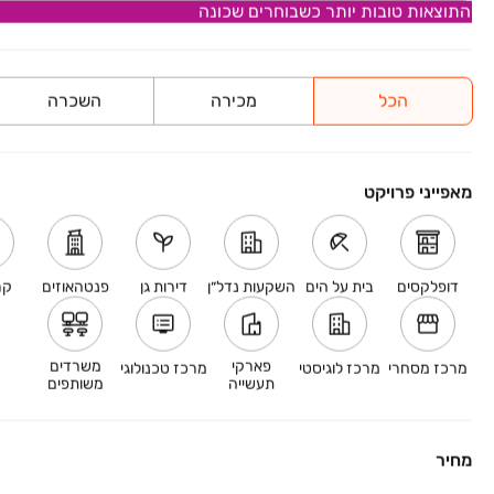
התוצאות טובות יותר כשבוחרים שכונה
KAVA‏
הכל
מכירה
השכרה
מול ההר 1, מול ארבל, טבריה
3-5 חדרים • 1-6 קומות • 132 מ״ר
החל מ-
מאפייני פרויקט
החלה המכירה המוקדמת!
אכלוס קרוב
דופלקסים
בית על הים
השקעות נדל״ן
דירות גן
פנטהאוזים
קר
ELITA
נופך 14, כפר ורדים
4-5 חדרים
פארקי
משרדים
מרכז מסחרי
מרכז לוגיסטי
מרכז טכנולוגי
החל מ-
תעשייה
משותפים
חווית מגורים מפנקת
מחיר
במבצע