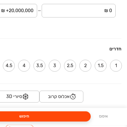
לב השמורה צפת
אירית 1-7, צפת
4-6 חדרים • 9 קומות • 100-263 מ״ר
החל מ-
מיקום מנצח בשכונת איביקור
חדרים
במבצע
דונה בחריש 2 - שכונת הפרחים
לוטם 7, הפרחים, חריש
4.5
4
3.5
3
2.5
2
1.5
1
4-5 חדרים
סל הטבות מפנק!
אכלוס קרוב
סיורי 3D
TOP גליל
הצלף, הר יונה ב', נוף הגליל
איפוס
חיפוש
2-4 חדרים • קרקע