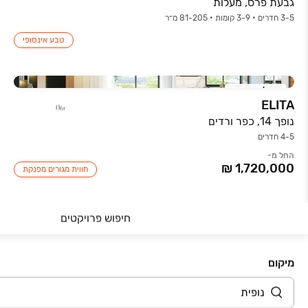
גבעת פרס, מעלות
3-5 חדרים • 3-9 קומות • 81-205 מ״ר
טבע אינסופי
אכלוס קרוב
ELITA
נופך 14, כפר ורדים
4-5 חדרים
החל מ-
חווית מגורים מפנקת
חיפוש פרויקטים
החרש
השקדיות, מגדל העמק
מיקום
3-7 חדרים • 0-8 קומות • 83-204 מ״ר
החל מ-
הטבת מימון בלעדית 15/85!