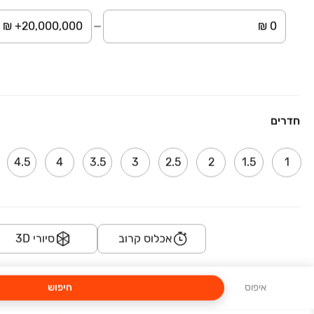
סביוני רמת שרת פרימיום Savyoney Ramat Sharet Premium
קדיש לוז 1, רמת שרת, ירושלים
3-5 חדרים • קרקע
חדרים
יש ירושלים. ויש רמת שרת.
4.5
4
3.5
3
2.5
2
1.5
1
במבצע
רובע היובל
אורוגוואי 11-15, ירושלים
3-5 חדרים
אכלוס קרוב
סיורי 3D
החל מ-
תנאים אטרקטיבים!
איפוס
חיפוש
במבצע