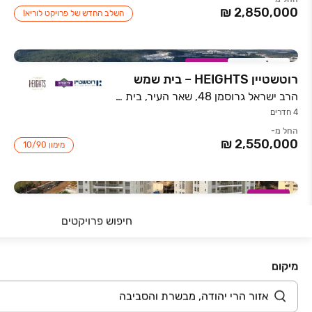
השלב החדש של פרויקט לוריא!
אכלוס קרוב
במבצע
רוטשטיין HEIGHTS – בית שמש
הרב ישראל גרוסמן 48, שאר העיר, בית שמש
4 חדרים
החל מ-
מימון 10/90
במבצע
משכנות משואה
חיפוש פרויקטים
קוסטה ריקה 37, עיר גנים, ירושלים
4-5 חדרים • 0-18 קומות
מיקום
דירות יוקרתיות