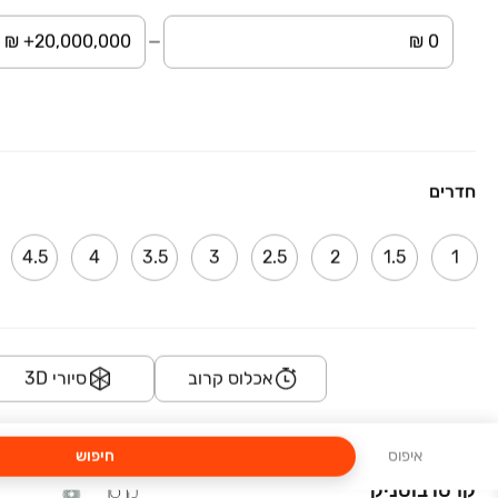
סביוני רמת שרת פרימיום Savyoney Ramat Sharet Premium
קדיש לוז 1, רמת שרת, ירושלים
3-5 חדרים • קרקע
חדרים
יש ירושלים. ויש רמת שרת.
4.5
4
3.5
3
2.5
2
1.5
1
GARDA
קוסטה ריקה 25, ירושלים
2-6 חדרים • 5-31 קומות • 53-339 מ״ר
אכלוס קרוב
סיורי 3D
לחיות בין פארק לאגם
איפוס
חיפוש
קרסו בוטניק