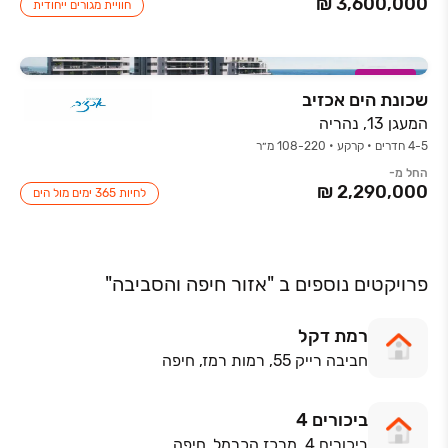
חוויית מגורים ייחודית
במבצע
שכונת הים אכזיב
המעגן 13, נהריה
4-5 חדרים • קרקע • 108-220 מ״ר
החל מ-
לחיות 365 ימים מול הים
פרויקטים נוספים ב "אזור חיפה והסביבה"
רמת דקל
חביבה רייק 55, רמות רמז, חיפה
ביכורים 4
ביכורים 4, מרכז הכרמל, חיפה