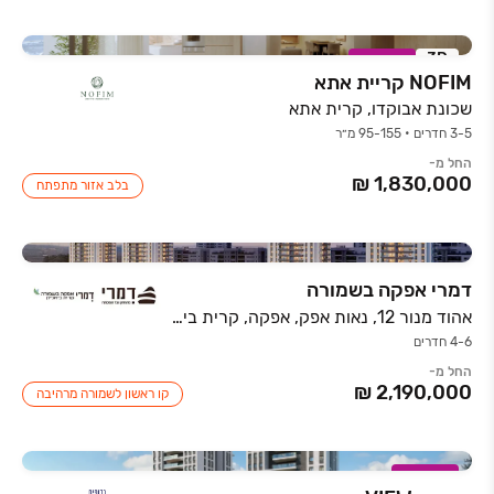
3D
במבצע
NOFIM קריית אתא
שכונת אבוקדו, קרית אתא
3-5 חדרים • 95-155 מ״ר
החל מ-
בלב אזור מתפתח
דמרי אפקה בשמורה
אהוד מנור 12, נאות אפק, אפקה, קרית ביאליק
4-6 חדרים
החל מ-
קו ראשון לשמורה מרהיבה
במבצע