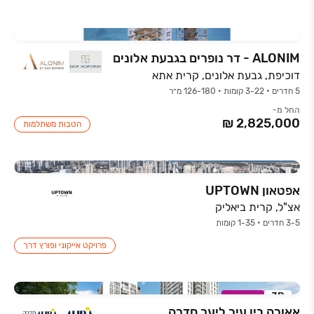
ALONIM - דר נופרים בגבעת אלונים
דוכיפת, גבעת אלונים, קרית אתא
5 חדרים • 3-22 קומות • 126-180 מ״ר
החל מ-
הטבות משתלמות
אפטאון UPTOWN
אצ"ל, קרית ביאליק
3-5 חדרים • 1-35 קומות
פרויקט אייקוני ופורץ דרך
3D
במבצע
אאורה בין עיר ליער חדרה