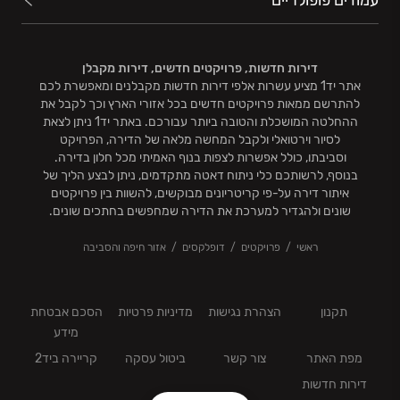
עמודים פופולריים
דירות חדשות, פרויקטים חדשים, דירות מקבלן
אתר יד1 מציע עשרות אלפי דירות חדשות מקבלנים ומאפשרת לכם
להתרשם ממאות פרויקטים חדשים בכל אזורי הארץ וכך לקבל את
ההחלטה המושכלת והטובה ביותר עבורכם. באתר יד1 ניתן לצאת
לסיור וירטואלי ולקבל המחשה מלאה של הדירה, הפרויקט
וסביבתו, כולל אפשרות לצפות בנוף האמיתי מכל חלון בדירה.
בנוסף, לרשותכם כלי ניתוח דאטה מתקדמים, ניתן לבצע הליך של
איתור דירה על-פי קריטריונים מבוקשים, להשוות בין פרויקטים
שונים ולהגדיר למערכת את הדירה שמחפשים בחתכים שונים.
ראשי
פרויקטים
דופלקסים
אזור חיפה והסביבה
תקנון
הצהרת נגישות
מדיניות פרטיות
הסכם אבטחת
מידע
מפת האתר
צור קשר
ביטול עסקה
קריירה ביד2
דירות חדשות