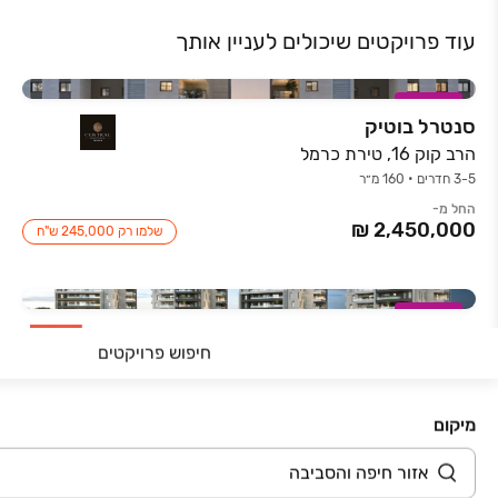
עוד פרויקטים שיכולים לעניין אותך
במבצע
סנטרל בוטיק
הרב קוק 16, טירת כרמל
3-5 חדרים • 160 מ״ר
החל מ-
שלמו רק 245,000 ש"ח
במבצע
CREATE – קריאייט
חיפוש פרויקטים
טולוז לוטרק 1, גבעת הכלניות, קרית אתא
4-5 חדרים • 102.9-202.6 מ״ר
החל מ-
מיקום
תנאי תשלום ייחודים 10/90