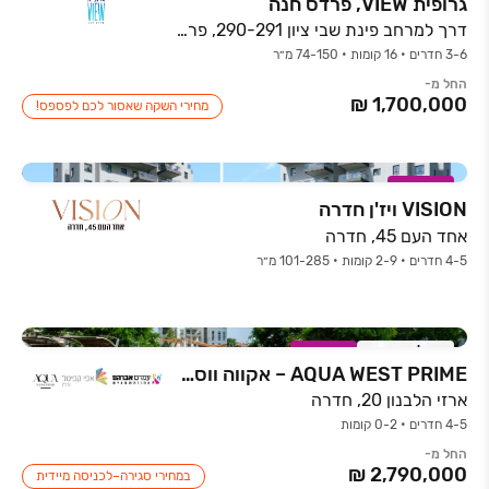
גרופית VIEW, פרדס חנה
דרך למרחב פינת שבי ציון 290-291, פרדס חנה
3-6 חדרים • 16 קומות • 74-150 מ״ר
החל מ-
מחירי השקה שאסור לכם לפספס!
במבצע
VISION ויז'ן חדרה
אחד העם 45, חדרה
4-5 חדרים • 2-9 קומות • 101-285 מ״ר
אכלוס קרוב
במבצע
AQUA WEST PRIME – אקווה ווסט פריים
ארזי הלבנון 20, חדרה
4-5 חדרים • 0-2 קומות
החל מ-
במחירי סגירה–לכניסה מיידית