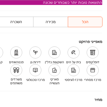
התוצאות טובות יותר כשבוחרים שכונה
במבצע
GREEN
גבעת האבוקדו, קרית אתא
הכל
מכירה
השכרה
4-6 חדרים
החל מ-
מחירי PRESALE מיוחדים
מאפייני פרויקט
במבצע
NEO חדרה
חדרה , נווה חיים , יצחק גרינבוים / גיורא צחור
דופלקסים
בית על הים
השקעות נדל״ן
דירות גן
פנטהאוזים
קר
3-5 חדרים
החל מ-
במסלול גמיש!
פארקי
משרדים
מרכז מסחרי
מרכז לוגיסטי
מרכז טכנולוגי
תעשייה
משותפים
במבצע
מחיר
ELLA
קדימה 41, חיפה