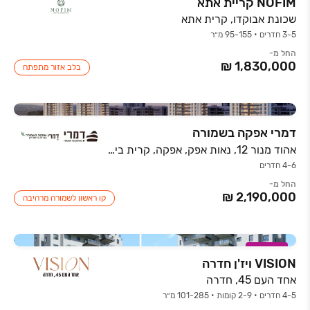
NOFIM קריית אתא
שכונת אבוקדו, קרית אתא
3-5 חדרים • 95-155 מ״ר
החל מ-
בלב אזור מתפתח
דמרי אפקה בשמורה
אהוד מנור 12, נאות אפק, אפקה, קרית ביאליק
4-6 חדרים
החל מ-
קו ראשון לשמורה מרהיבה
במבצע
VISION ויז'ן חדרה
אחד העם 45, חדרה
4-5 חדרים • 2-9 קומות • 101-285 מ״ר