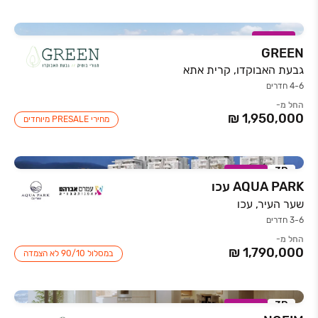
במבצע
GREEN
גבעת האבוקדו, קרית אתא
4-6 חדרים
החל מ-
מחירי PRESALE מיוחדים
3D
במבצע
AQUA PARK עכו
שער העיר, עכו
3-6 חדרים
החל מ-
במסלול ‏10/‏90 לא הצמדה
3D
במבצע