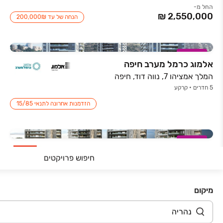
החל מ-
הנחה של עד ‏₪‏200,000
במבצע
אלמוג כרמל מערב חיפה
המלך אמציהו 7, נווה דוד, חיפה
5 חדרים • קרקע
הזדמנות אחרונה לתנאי 15/85
במבצע
CREATE – קריאייט
חיפוש פרויקטים
טולוז לוטרק 1, גבעת הכלניות, קרית אתא
4-5 חדרים • 102.9-202.6 מ״ר
החל מ-
מיקום
תנאי תשלום ייחודים 10/90