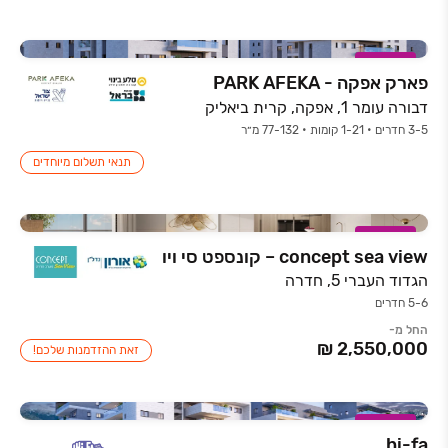
במבצע
פארק אפקה - PARK AFEKA
דבורה עומר 1, אפקה, קרית ביאליק
3-5 חדרים • 1-21 קומות • 77-132 מ״ר
תנאי תשלום מיוחדים
במבצע
concept sea view – קונספט סי ויו
הגדוד העברי 5, חדרה
5-6 חדרים
החל מ-
זאת ההזדמנות שלכם!
במבצע
hi-fa