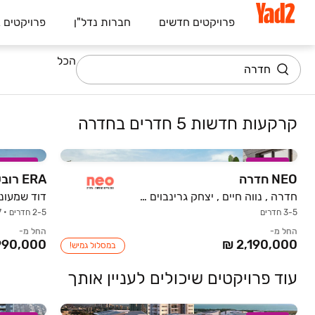
פרויקטים חדשים
חברות נדל"ן
פרויקטים 
הכל
קרקעות חדשות 5 חדרים בחדרה
במבצע
במבצע
NEO חדרה
ERA רובע העתיד של חדרה
חדרה , נווה חיים , יצחק גרינבוים / גיורא צחור
דוד שמעוני
3-5 חדרים
2-5 חדרים • 17-37 קומות
החל מ-
החל מ-
במסלול גמיש!
עוד פרויקטים שיכולים לעניין אותך