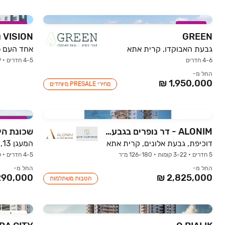
במבצע
במבצע
GREEN
VISION ויז'ן חדרה
גבעת האבוקדו, קרית אתא
אחד העם 45, חדרה
4-6 חדרים
4-5 חדרים • 2-9 קומות • 101-285 מ״ר
החל מ-
מחירי PRESALE מיוחדים
במבצע
ALONIM - דר נופרים בגבעת אלונים
שכונת הי
דוכיפת, גבעת אלונים, קרית אתא
המעגן 13, נהריה
5 חדרים • 3-22 קומות • 126-180 מ״ר
4-5 חדרים • קרקע • 108-220 מ״ר
החל מ-
החל מ-
הטבות משתלמות
אכלוס ק