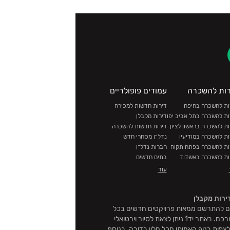
רות להשכרה
עמודים פופולריים
ות להשכרה בחיפה
דירות חדשות למכירה
ות להשכרה בתל אביב יפו
דירות מקבלן
ות להשכרה בראשון לציון
דירות חדשות להשכרה
ות להשכרה במודיעין
נדל״ן מסחרי חדש
ות להשכרה בפתח תקוה
חברות נדל״ן
ות להשכרה באשדוד
בתים חדשים
ות להשכרה בחולון
דופלקסים
עוד
ות להשכרה ברמת גן
בית ליד הים
ות להשכרה בבאר שבע
קרקעות להשקעה
ירות מקבלן
ות להשכרה בירושלים
מבצעים
ת לכם להתרשם ממאות פרויקטים חדשים בכל
ות להשכרה בחדרה
אזורי הארץ וכך לקבל את ההחלטה המושכלת והטובה ביותר עבורכם. באתר יד1 ניתן לצאת לסיור וירטואלי
ות להשכרה בהרצליה
פות בנוף האמיתי מכל חלון בדירה. בנוסף,
ות להשכרה באשקלון