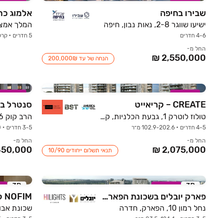
במבצע
במבצע
שבירו בחיפה
אלמוג כר
ישיעו שווגר 2-8, נאות נבון, חיפה
המלך אמציהו 7, נווה דו
4-6 חדרים
5 חדרים • קרקע
החל מ-
הנחה של עד ‏₪‏200,000
במבצע
במבצע
CREATE – קריאייט
סנטרל בו
טולוז לוטרק 1, גבעת הכלניות, קרית אתא
הרב קוק 16, טירת כרמל
4-5 חדרים • 102.9-202.6 מ״ר
3-5 חדרים • 160 מ״ר
החל מ-
החל מ-
תנאי תשלום ייחודים 10/90
3D
במבצע
3D
ב
פארק יובלים בשכונת הפארק חדרה
NOFIM קריית אתא
נחל רמון 10, הפארק, חדרה
שכונת אבו