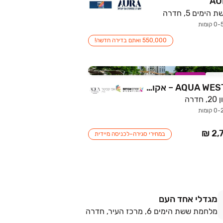
AU
מים 5, חדרה
550,000 ואתם בדירה חדשה!
רוב
במבצע
AQUA WEST PRIME – אקווה ווסט פריים
דרה
במחירי סגירה–לכניסה מיידית
מגדלי אחד העם
מלחמת ששת הימים 6, מרכז העיר, חדרה