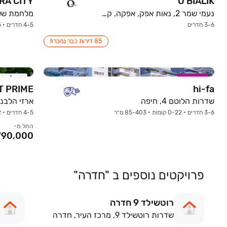
RA CITY
O BIALIK
נעמי שמר 2, נאות אפק, אפקה, קרית ביאליק
מלחמת ששת הי
3-6 חדרים
4-5 חדרים • 0-5 קומות
85 דירות כבר נמכרו!
במבצע
אכלוס ק
hi-fa
שדרות הלוטם 4, חיפה
ארזי הלבנון 20, ח
3-6 חדרים • 0-22 קומות • 85-403 מ״ר
4-5 חדרים • 0-2 קומות
החל מ-
פרויקטים נוספים ב "חדרה"
רוטשילד 9 חדרה
שדרות רוטשילד 9, מרכז העיר, חדרה