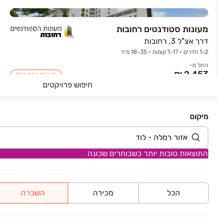
מעונות סטודנטים רחובות
דרך אצ"ל 3, רחובות
1-2 חדרים • 1-17 קומות • 18-35 מ״ר
החל מ-
מעונות שהם בית!
חיפוש פרויקטים
מיקום
פרויקטים נוספים ב "אזור רמלה - לוד"
אחיסמך הגדולה
התוצאות טובות יותר כשבוחרים שכונה
רחל אמנו 10, אחיסמך, לוד
אחיסמך
הכל
מכירה
השכרה
לאה אמנו 1, אחיסמך, לוד