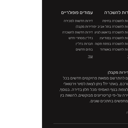
רות להשכרה
עמודים פופולריים
ות להשכרה בחיפה
דירות חדשות למכירה
ות להשכרה בתל אביב יפו
דירות מקבלן
ות להשכרה בראשון לציון
דירות חדשות להשכרה
ות להשכרה במודיעין
נדל״ן מסחרי חדש
ות להשכרה בפתח תקוה
חברות נדל״ן
ות להשכרה באשדוד
בתים חדשים
ות להשכרה בחולון
דופלקסים
עוד
ות להשכרה ברמת גן
בית ליד הים
ות להשכרה בבאר שבע
קרקעות להשקעה
ירות מקבלן
ות להשכרה בירושלים
מבצעים
ת לכם להתרשם ממאות פרויקטים חדשים בכל
ות להשכרה בחדרה
אזורי הארץ וכך לקבל את ההחלטה המושכלת והטובה ביותר עבורכם. באתר יד1 ניתן לצאת לסיור וירטואלי
ות להשכרה בהרצליה
פות בנוף האמיתי מכל חלון בדירה. בנוסף,
ות להשכרה באשקלון
ה על-פי קריטריונים מבוקשים, להשוות בין
מחפשים בחתכים שונים.
ה