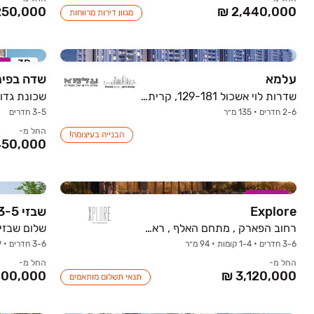
מגוון דירות מרווחות
3D
ב
עלמא
שדה בפינ
שדרות לוי אשכול 129-181, קרית אונו
שכונת גדות
2-6 חדרים • 135 מ״ר
3-5 חדרים
החל מ-
הבנייה בעיצומה!
במבצע
Explore
שבזי 3-5
רחוב הפארק , מתחם האלף , ראשון לציון
שלום שבזי 3-5, פתח תקוו
3-6 חדרים • 1-4 קומות • 94 מ״ר
3-6 חדרים • 1-9 קומות • 83.8-181 מ״ר
החל מ-
החל מ-
תנאי תשלום מותאמים