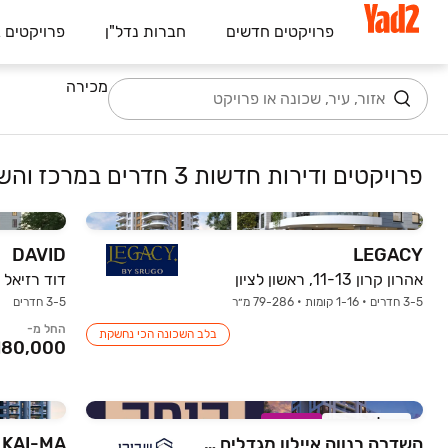
פרויקטים חדשים
חברות נדל"ן
פרויקטים 
מכירה
פרויקטים ודירות חדשות 3 חדרים במרכז והשרון
DAVID
LEGACY
אהרון קרון 11-13, ראשון לציון
דוד רזיאל 26-32, נתניה
3-5 חדרים • 1-16 קומות • 79-286 מ״ר
3-5 חדרים
החל מ-
בלב השכונה הכי נחשקת
אכלוס קרוב
במבצע
השדרה בנווה איילון מגדלים מתחם 209
KAI-MA