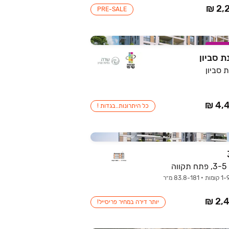
PRE-SALE
מבצע
ת סביון
 סביון
כל היתרונות..בגדות !
ה
יותר דירה במחיר פריסייל!