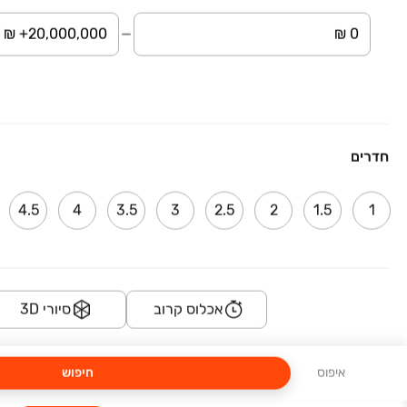
PATIO בן שמן
הקרן הקיימת לישראל 37, נופי בן שמן, לוד
4-5 חדרים • 105-129 מ״ר
החל מ-
נוף ירוק, והאכלוס לא רחוק
אכלוס קרוב
במבצע
חדרים
רוטשילד פתח תקווה
רוטשילד 57, פתח תקווה
4.5
4
3.5
3
2.5
2
1.5
1
4-5 חדרים • 112 מ״ר
החל מ-
4 חד' החל- 2.499M₪
אכלוס קרוב
סיורי 3D
אכלוס קרוב
במבצע
האבות 11 ראשון לציון
האבות 11, השומר, ראשון לציון
איפוס
חיפוש
5 חדרים • 0-6 קומות • 120-170 מ״ר