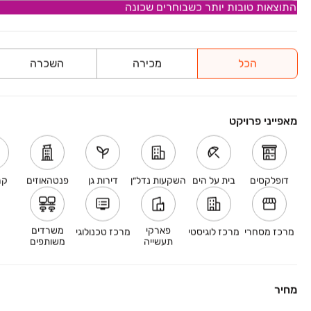
התוצאות טובות יותר כשבוחרים שכונה
RENEW עין גנים
הכל
מכירה
השכרה
פתח תקווה , עין גנים , וולפסון 39-41
5 חדרים
החל מ-
נותרה דירת 5 חדרים
מאפייני פרויקט
חדש באתר
במבצע
B&H בורוכוב רעננה
דופלקסים
בית על הים
השקעות נדל״ן
דירות גן
פנטהאוזים
קר
בורוכוב 14,24, רעננה
4-5 חדרים
פארקי
משרדים
מרכז מסחרי
מרכז לוגיסטי
מרכז טכנולוגי
החל מ-
תעשייה
משותפים
המיקום שמחבר בין הכול
מחיר
אכלוס קרוב
במבצע