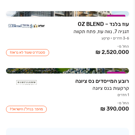
במבצע
עוז בלנד – OZ BLEND
דגניה 7, נווה עוז, פתח תקווה
3-6 חדרים • קרקע
החל מ-
סטנדרט שעוד לא נראה!
במבצע
רובע המייסדים נס ציונה
קרקעות בנס ציונה
1 חדרים
החל מ-
מהפך בנדל"ן הישראלי!