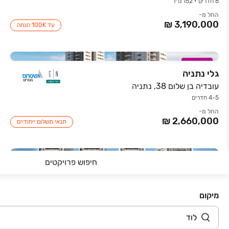
6 חדרים • 152 מ״ר
החל מ-
עד 100K הנחה
במבצע
גלי נתניה
עובדיה בן שלום 38, נתניה
4-5 חדרים
החל מ-
תנאי תשלום ייחודיים
חיפוש פרויקטים
LEV
רחובות , קרית משה , גבריאלוב 19-29
3-5 חדרים
מיקום
החל מ-
הפרויקט שכולם מדברים עליו