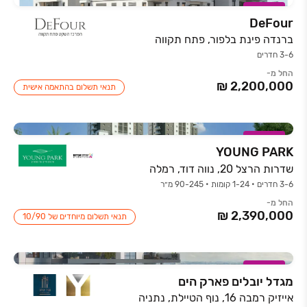
במבצע
DeFour
ברנדה פינת בלפור, פתח תקווה
3-6 חדרים
החל מ-
תנאי תשלום בהתאמה אישית
במבצע
YOUNG PARK
שדרות הרצל 20, נווה דוד, רמלה
3-6 חדרים • 1-24 קומות • 90-245 מ״ר
החל מ-
תנאי תשלום מיוחדים של 10/90
במבצע
מגדל יובלים פארק הים
אייזיק רמבה 16, נוף הטיילת, נתניה