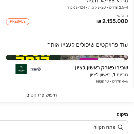
נורדאו 47-65, נתניה
2.5-4 חדרים • 3-20 קומות • 63-124 מ״ר
החל מ-
PRESALE
עוד פרויקטים שיכולים לעניין אותך
אכלוס קרוב
במבצע
שבירו פארק ראשון לציון
נוריות 1, ראשון לציון
4-6 חדרים • 10 קומות
החל מ-
חיפוש פרויקטים
עד 150K הנחה
מיקום
אכלוס קרוב
במבצע
שבירו בראש העין
שבזי 201, ראש העין