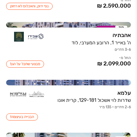
החל מ-
נוף ירוק, והאכלוס לא רחוק
3D
במבצע
אהבתיה
ה' באייר 1, הרובע המערבי, לוד
3-6 חדרים
החל מ-
מבצעי שחבל על הגן!
עלמא
שדרות לוי אשכול 129-181, קרית אונו
2-6 חדרים • 135 מ״ר
הבנייה בעיצומה!