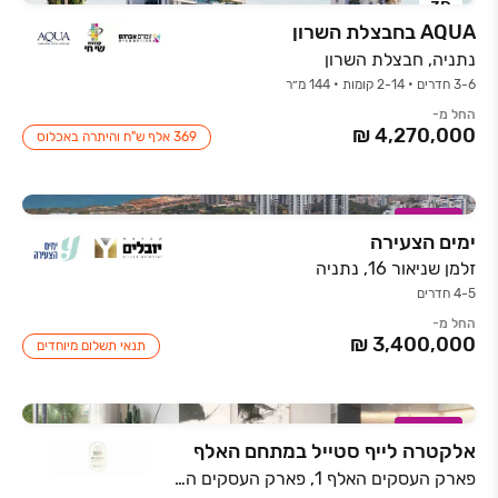
3D
AQUA בחבצלת השרון
נתניה, חבצלת השרון
3-6 חדרים • 2-14 קומות • 144 מ״ר
החל מ-
369 אלף ש"ח והיתרה באכלוס
במבצע
ימים הצעירה
זלמן שניאור 16, נתניה
4-5 חדרים
החל מ-
תנאי תשלום מיוחדים
במבצע
אלקטרה לייף סטייל במתחם האלף
פארק העסקים האלף 1, פארק העסקים האלף, ראשון לציון