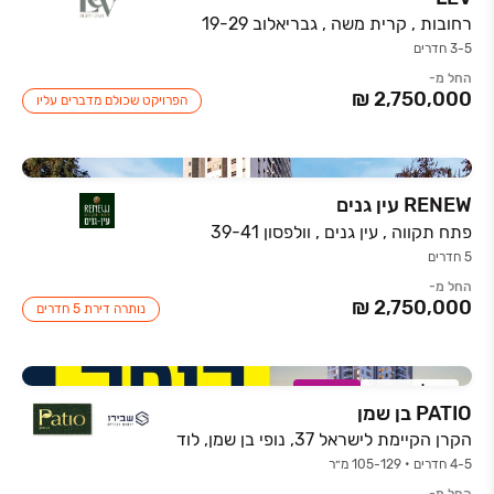
רחובות , קרית משה , גבריאלוב 19-29
3-5 חדרים
החל מ-
הפרויקט שכולם מדברים עליו
RENEW עין גנים
פתח תקווה , עין גנים , וולפסון 39-41
5 חדרים
החל מ-
נותרה דירת 5 חדרים
אכלוס קרוב
במבצע
PATIO בן שמן
הקרן הקיימת לישראל 37, נופי בן שמן, לוד
4-5 חדרים • 105-129 מ״ר