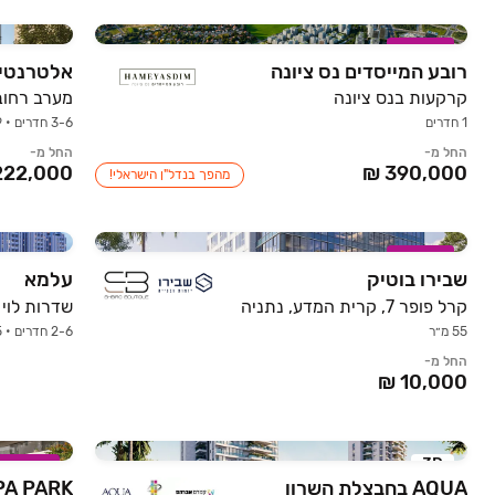
במבצע
רובע המייסדים נס ציונה
אלטרנטיב
קרקעות בנס ציונה
מערב רחוב
1 חדרים
3-6 חדרים • 0-9 קומות • 80-174 מ״ר
החל מ-
החל מ-
מהפך בנדל"ן הישראלי!
במבצע
שבירו בוטיק
עלמא
קרל פופר 7, קרית המדע, נתניה
55 מ״ר
2-6 חדרים • 135 מ״ר
החל מ-
3D
במבצע
AQUA בחבצלת השרון