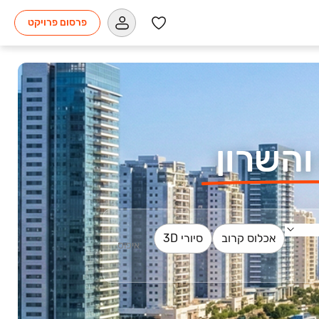
פרסום פרויקט
והשרון
אכלוס קרוב
סיורי 3D
איפוס