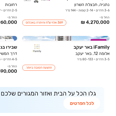
נתניה, חבצלת השרון
רחובות
3-6 חדרים • 2-14 קומות • 144 מ״ר
2-5 חדרים • 0-9 קומות • 60-161 מ״ר
החל מ-
החל מ-
369 אלף ש"ח והיתרה באכלוס
במבצע
אכלוס ק
iFamily באר יעקב
שבירו בגנ
אלומה 12, באר יעקב
דרך המשי 15, גני תקוו
3-5 חדרים • 80-133 מ״ר
4-5 חדרים • 3-5 קומות
החל מ-
ההצעה הטובה ביותר.
גלו הכל על הבית ואזור המגורים שלכם
לכל הפרטים