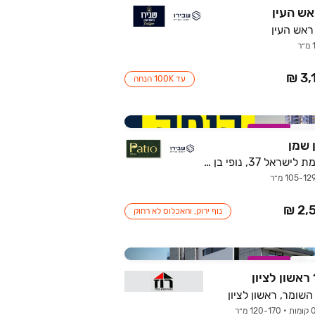
אש העין
עד 100K הנחה
רוב
במבצע
הקרן הקיימת לישראל 37, נופי בן שמן, לוד
נוף ירוק, והאכלוס לא רחוק
רוב
במבצע