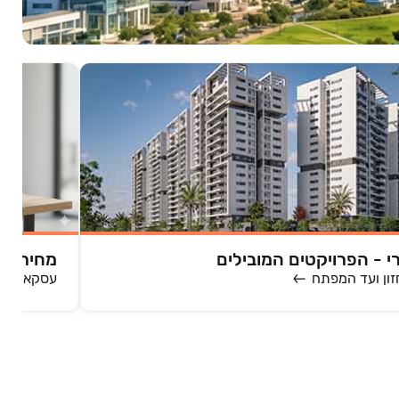
י - הפרויקטים המובילים
מחירים 
ון ועד המפתח
עסקאות אח