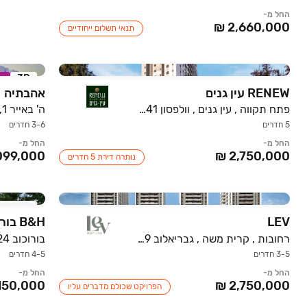
החל מ-
תנאי תשלום ייחודיים
3D
ב
RENEW עין גנים
אהבתיה
פתח תקווה , עין גנים , וולפסון 39-41
ה' באייר 1, הרובע המערבי, לוד
5 חדרים
3-6 חדרים
החל מ-
החל מ-
נותרה דירת 5 חדרים
חדש בא
LEV
B&H בורוכוב רעננה
רחובות , קרית משה , גבריאלוב 19-29
בורוכוב 14,24, רעננה
3-5 חדרים
4-5 חדרים
החל מ-
החל מ-
הפרויקט שכולם מדברים עליו