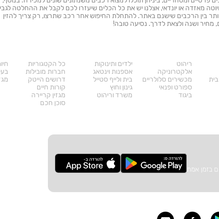
ות אלפי מודעות של רכבים פרטיים ומסחריים, ביניהן תוכלו למצוא רכבים משנתונים שונים למכירה. בנוסף,
טה מאזדה או יונדאי, אצלנו יש את כל הכלים שיעזרו לכם לקבל את ההחלטה לגבי
יותר בין הרכבים שישנם באתר. להתחלת החיפוש אחר רכב שתרצו, רק צריך להזין
ם, מחיר ושנה ולצאת לדרך. נסיעה טובה!
מוצרים
דרושים
עו
ריהוט
ילדים ותינוקות
כל הקטגוריות
חיו
אלקטרוניקה
אספנות וינטאג
חברות מובילות
בעל
בית
מכשירים סלולריים
בית ולייף סטייל
דרושים הייטק
מגזי
ספורט ופנאי
גינון וחוץ
קורות חיים
ביגוד
משרד וריהוט
מגזין קריירה
סוכן חכם
ם בזמן אמת