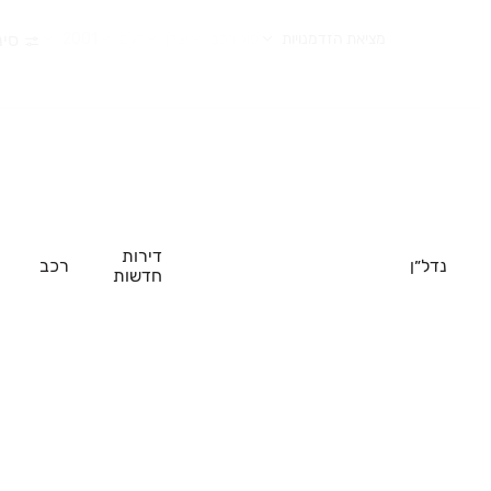
מציאת הזדמנויות
סוג רכב
יצרן
דגם
2001
סינ
דירות
נדל״ן
רכב
חדשות