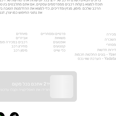
ברוכים הבאים לעולם הרכב של יד2! בכל יום עול
תוכלו למצוא בקלות רכבים ממפרסמים עסקיים. אם אתם מתלבטים בין טויו
הרכב שלכם: מימון, מגזין ומדריכים, כדי למצוא את ההזדמנות הטובה ב
את נתוני החיפוש כמו יצרן, דג
נדל"ן
רכב
פרטיים ומסחריים
מיוחדים
מכירה
משאיות
אביזרים
השכרה
אופנועים
רכבים במכירה פומ
מסחרי
קטנועים
מחירון רכב
דירות חדשות
כלי שייט
מימון רכב
Yzer - בונים החלטות חכמות
Yadata - הערכת שווי נכס
יד2 אתכם בכל מקום
הורידו את האפליקציה וקבלו עדכוני