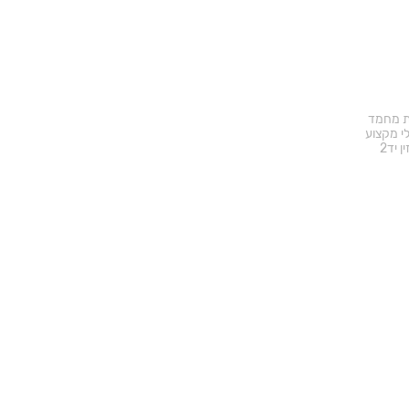
ד באתר
ת מחמד
י מקצוע
ן יד2