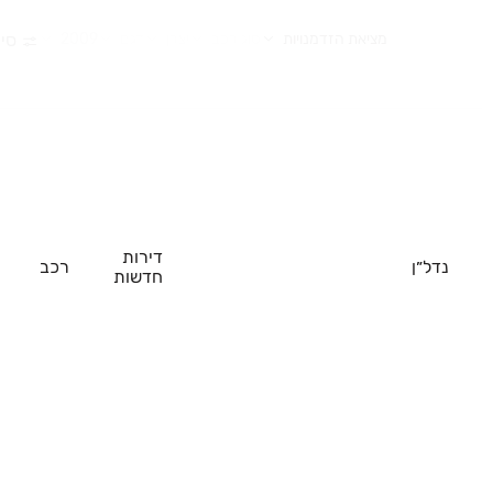
מציאת הזדמנויות
סוג רכב
יצרן
דגם
2009
סינ
דירות
נדל״ן
רכב
חדשות