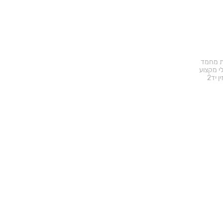
ד באתר
ת מחמד
י מקצוע
ן יד2