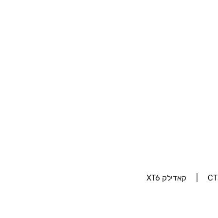
‫‫קאדילק XT6‬‬