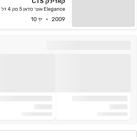
קאדילק CTS
2009   •   יד 10