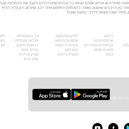
טה מאזדה או יונדאי, אצלנו יש את כל הכלים שיעזרו לכם לקבל את ההחלטה לגבי
יותר בין הרכבים שישנם באתר. להתחלת החיפוש אחר רכב שתרצו, רק צריך להזין
ם, מחיר ושנה ולצאת לדרך. נסיעה טובה!
מוצרים
דרושים
עו
ריהוט
ילדים ותינוקות
כל הקטגוריות
חיו
אלקטרוניקה
אספנות וינטאג
חברות מובילות
בעל
בית
מכשירים סלולריים
בית ולייף סטייל
דרושים הייטק
מגזי
ספורט ופנאי
גינון וחוץ
קורות חיים
ביגוד
משרד וריהוט
מגזין קריירה
סוכן חכם
ם בזמן אמת