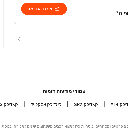
יצירת התראה
פות?
עמודי מודעות דומות
דילק XT4
‫‫קאדילק SRX‬‬
‫‫קאדילק אסקלייד‬‬
‫‫קאדילק CTS‬‬
ות אלפי מודעות של רכבים פרטיים ומסחריים, ביניהן תוכלו למצוא רכבים משנתונים שונים למכירה. בנוסף,