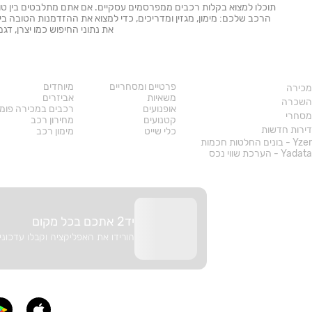
תוכלו למצוא בקלות רכבים ממפרסמים עסקיים. אם אתם מתלבטים בין טויו
הרכב שלכם: מימון, מגזין ומדריכים, כדי למצוא את ההזדמנות הטובה ב
את נתוני החיפוש כמו יצרן, דג
נדל"ן
רכב
פרטיים ומסחריים
מיוחדים
מכירה
משאיות
אביזרים
השכרה
אופנועים
רכבים במכירה פומ
מסחרי
קטנועים
מחירון רכב
דירות חדשות
כלי שייט
מימון רכב
Yzer - בונים החלטות חכמות
Yadata - הערכת שווי נכס
יד2 אתכם בכל מקום
הורידו את האפליקציה וקבלו עדכוני