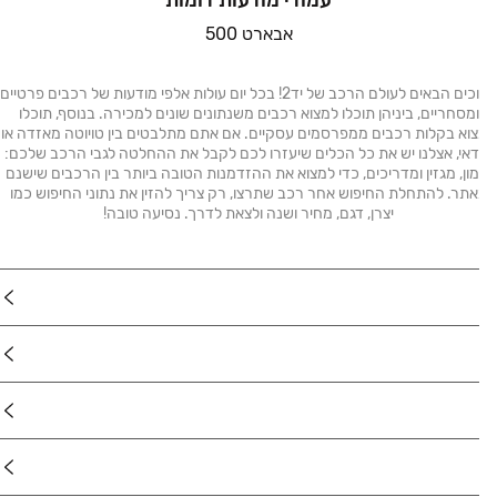
עמודי מודעות דומות
‫‫אבארט 500‬‬
ברוכים הבאים לעולם הרכב של יד2! בכל יום עולות אלפי מודעות של רכבים פרטיים
ומסחריים, ביניהן תוכלו למצוא רכבים משנתונים שונים למכירה. בנוסף, תוכלו
וא בקלות רכבים ממפרסמים עסקיים. אם אתם מתלבטים בין טויוטה מאזדה או
נדאי, אצלנו יש את כל הכלים שיעזרו לכם לקבל את ההחלטה לגבי הרכב שלכם:
מון, מגזין ומדריכים, כדי למצוא את ההזדמנות הטובה ביותר בין הרכבים שישנם
תר. להתחלת החיפוש אחר רכב שתרצו, רק צריך להזין את נתוני החיפוש כמו
יצרן, דגם, מחיר ושנה ולצאת לדרך. נסיעה טובה!
"ן
ב
צרים
ושים