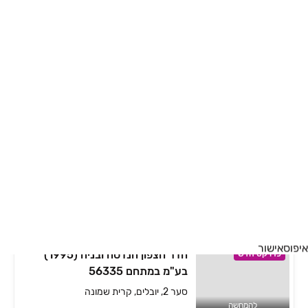
להמחשה
שכונת הבוסתן מתחם 41216
פרויקט חדש
שאר העיר, חצור הגלילית
להמחשה
א.נ. בונים נכסים ואחזקות בע"מ
פרויקט חדש
במתחם 56333
סער 16, יובלים, קרית שמונה
להמחשה
איפוס
אישור
הדר הצפון הנדסה ובניה (1995)
פרויקט חדש
בע"מ במתחם 56335
סער 2, יובלים, קרית שמונה
להמחשה