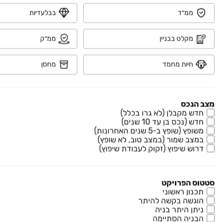
4.5 חדרים • קומה ‎4‏ • 86 מ״ר
ממ״ד
בבלעדיות
נוף פתוח לפארק
חניה
בניין משופץ
מקלט בבניין
ממ״ק
₪ 1,900
סביון 2
חיות מחמד
מחסן
יחידת דיור, שכונת הורדים, קרית שמונה
2 חדרים • קומה ‎2‏ • 180 מ״ר
ממ"ד
נוף פתוח לעיר
חניה
מצב הנכס
חדש מקבלן (לא גרו בכלל)
חדש (נכס בן עד 10 שנים)
₪ 2,250
משופץ (שופץ ב-5 שנים האחרונות)
הר הצופים 16
במצב שמור (במצב טוב, לא שופץ)
דירה, שיכון ד', קרית שמונה
דרוש שיפוץ (זקוק לעבודת שיפוץ)
3 חדרים • קומה ‎2‏ • 65 מ״ר
נוף פתוח לפארק
חניה
נכס עורפי
סטטוס הפרויקט
תכנון ראשוני
הוגשה בקשה להיתר
₪ 2,401
ניתן היתר בניה
יוסף שפרינצק 24
הבניה הסתיימה