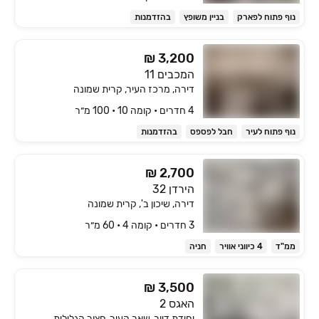
נוף פתוח לפארק
בניין משופץ
בהזדמנות
₪ 3,200
המכבים 11
דירה, מרכז העיר, קרית שמונה
4 חדרים • קומה ‎10‏ • 100 מ״ר
נוף פתוח לעיר
חבל לפספס
בהזדמנות
₪ 2,700
הירדן 32
דירה, שיכון ב', קרית שמונה
3 חדרים • קומה ‎4‏ • 60 מ״ר
ממ"ד
4 כיווני אוויר
חניה
₪ 3,500
האגס 2
יחידת דיור, שאר העיר, חצור הגלילית