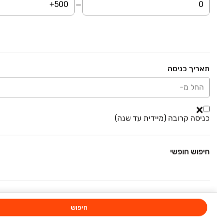
הגורן
דירה, מטולה
4 חדרים • קומה ‎2‏ • 100 מ״ר
לובלין נכסים
₪ 2,800
תאריך כניסה
דירת גן
דירת גן, קרית שמונה
החל מ-
3 חדרים • קומה ‎קרקע‏ • 80 מ״ר
Homero Nadlan
כניסה קרובה (מיידית עד שנה)
₪ 3,000
יוסף שפרינצק
דירה, שיכון א', קרית שמונה
חיפוש חופשי
3.5 חדרים • קומה ‎1‏ • 100 מ״ר
גולדמן נכסים
משרדי תיווך באזור ראש פינה ועמק החולה
חיפוש