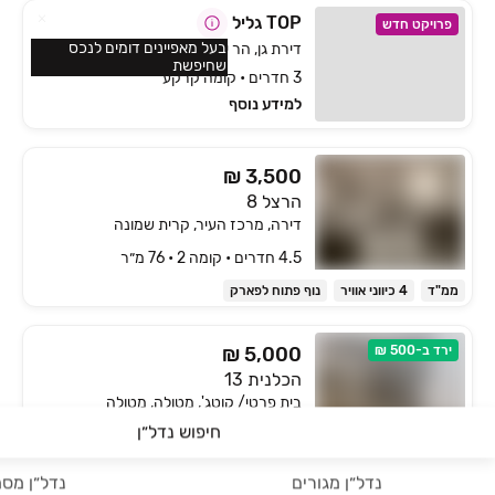
TOP גליל
פרויקט חדש
בעל מאפיינים דומים לנכס
דירת גן, הר יונה, נצרת עילית / נוף הגליל
שחיפשת
3 חדרים • קומה קרקע
למידע נוסף
₪ 3,500
הרצל 8
דירה, מרכז העיר, קרית שמונה
4.5 חדרים • קומה ‎2‏ • 76 מ״ר
ממ"ד
4 כיווני אוויר
נוף פתוח לפארק
ירד ב-500 ₪
₪ 5,000
הכלנית 13
בית פרטי/ קוטג', מטולה, מטולה
חיפוש נדל״ן
5 חדרים • קומה ‎קרקע‏ • 187 מ״ר
אחריי להתחדשות עירונית
2 מרפסות
4 כיווני אוויר
נדל״ן מגורים
נדל״ן מסח