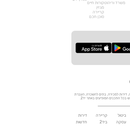
משרד וריהוט
קורות חיים
מגזין
קריירה
סוכן חכם
ות: דרושים, דירות להשכרה, דירות למכירה, בתים להשכרה, העברת
וש בכל התכנים המופיעים באתר יד2.
ביטול
קריירה
דירות
עסקה
ביד2
חדשות