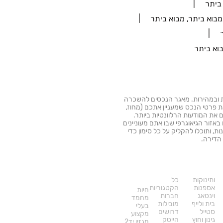
בוא ביתר, מבוא ביתר
 להשכרה בקלות ובמהירות. מאגר הנכסים להשכרה
 פרטי הנכס שמעניין אתכם (מחוז,
כם את המודעות הרלוונטיות ביותר.
אזור הגיאוגרפי שבו אתם מעוניינים
 ותוכלו להקליק על כל סימון כדי
הדירה.
דרושים
עוד
באתר
ותינוקות
כל
אספנות
הקטגוריות
חיות
וינטאג
חברות
מחמד
בית ולייף
מובילות
בעלי
סטייל
דרושים
מקצוע
גינון וחוץ
הייטק
מגזין יד2