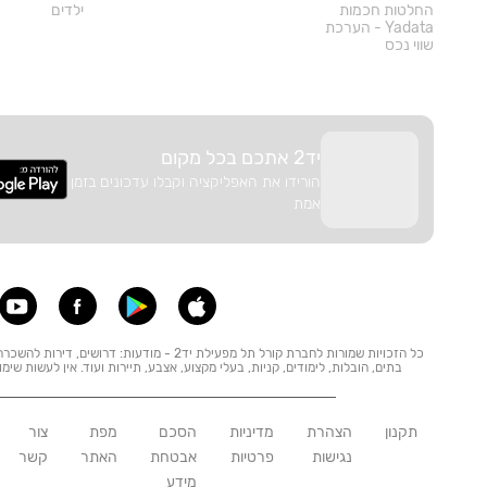
החלטות חכמות
ילדים
Yadata - הערכת
שווי נכס
יד2 אתכם בכל מקום
הורידו את האפליקציה וקבלו עדכונים בזמן
אמת
כל הזכויות שמורות לחברת קורל תל מפעילת יד2 - מודע
בתים, הובלות, לימודים, קניות, בעלי מקצוע, אצבע, תיירות ועוד. אין לעשות שימ
תקנון
הצהרת
מדיניות
הסכם
מפת
צור
נגישות
פרטיות
אבטחת
האתר
קשר
מידע