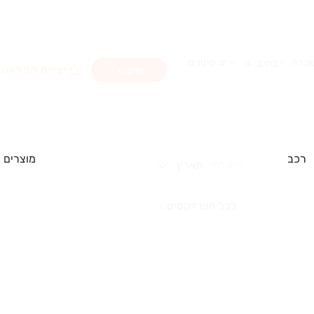
כרה
סינונים
בתים
4
יצירת התראה
חיפוש
רכב
מוצרים
מיון לפי
תאריך
לכל הפרויקטים