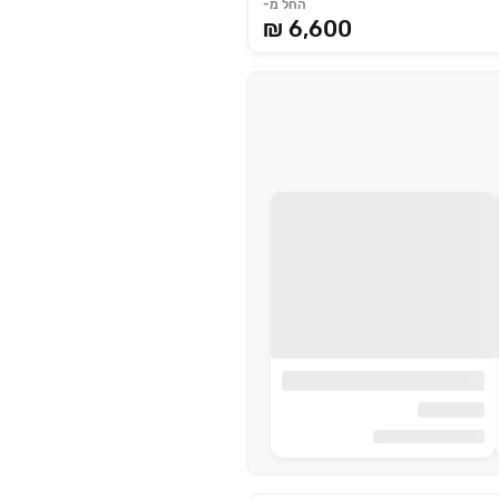
החל מ-
6,600 ₪