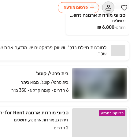
שכירות ארוכת טווח!
פרסום מודעה
סביוני מורדות ארנונה for Rent ירושלים
ירושלים
החל מ-
לסוכנות
סיילס נדל"ן ושיווק פרויקטים
יש
מודעה אחת ש
שלך.
בית פרטי/ קוטג'
בית פרטי/ קוטג', מבוא ביתר
6 חדרים • קומה ‎קרקע‏ • 350 מ״ר
פרויקט במבצע
דירת גן, מורדות ארנונה, ירושלים
2 חדרים