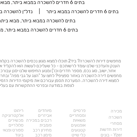
בתים 6 חדרים להשכרה במבוא ביתר, מבוא ביתר
בתים 6 חדרים להשכרה במבוא ביתר
נדל״ן להשכרה במ
בתים להשכרה במבוא ביתר, מבוא ביתר
בתים 6 חדרים להשכרה במבוא ביתר, מבוא ביתר
מחפשים דירות להשכרה? ביד2 תוכלו למצוא מגוון נכסים
הענק והעדכני שלנו עומד לרשותכם - כל שעליכם לעשות הוא להקליד את
אזור, ישוב, סוג נכס, מספר חדרים וכו') ומנוע החיפוש שלנו יסנן עבור
מחפשים דירה להשכרה באזור ספציפי? לחצו על "הצג על גבי מפה" ובחרו ב
למצוא דירה להשכרה. המערכת תסמן עבורכם את מיקומי הדירות הזמינות,
לצפות במודעה ובפרטי ההתקשרות עם בעלי 
נדל"ן
רכב
מוצרים
פרטיים
מיוחדים
ריהוט
מכירה
ומסחריים
אביזרים
אלקטרוניקה
השכרה
משאיות
רכבים במכירה
מכשירים
מסחרי
אופנועים
פומבית
סלולריים
דירות חדשות
קטנועים
מחירון רכב
ספורט ופנאי
Yzer - בונים
כלי שייט
מימון רכב
ביגוד