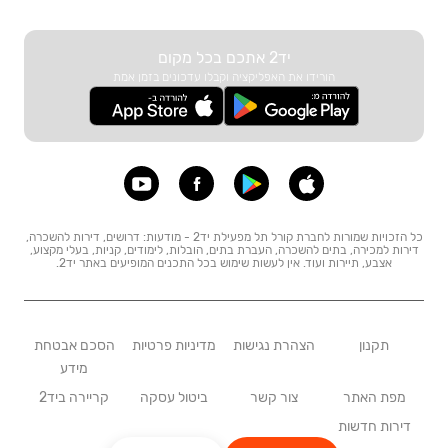
יד2 אתכם בכל מקום
הורידו את האפליקציה וקבלו עדכונים בזמן אמת
כל הזכויות שמורות לחברת קורל תל מפעילת יד2 - מודעות: דרושים, דירות להשכרה,
דירות למכירה, בתים להשכרה, העברת בתים, הובלות, לימודים, קניות, בעלי מקצוע,
אצבע, תיירות ועוד. אין לעשות שימוש בכל התכנים המופיעים באתר יד2.
תקנון
הצהרת נגישות
מדיניות פרטיות
הסכם אבטחת
מידע
מפת האתר
צור קשר
ביטול עסקה
קריירה ביד2
דירות חדשות