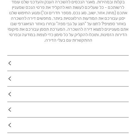
בקלות ובמהירות. מאגר הנכסים להשכרה הענק והעדכני שלנו עומד
לרשותכם - כל שעליכם לעשות הוא להקליד את פרטי הנכס שמעניין
אתכם (מחוז, אזור, ישוב, סוג נכס, מספר חדרים וכו') ומנוע החיפוש שלנו
יסנן עבורכם את המודעות הרלוונטיות ביותר. מחפשים דירה להשכרה
באזור ספציפי? לחצו על "הצג על גבי מפה" ובחרו באזור הגיאוגרפי שבו
אתם מעוניינים למצוא דירה להשכרה. המערכת תסמן עבורכם את מיקומי
הדירות הזמינות, ותוכלו להקליק על כל סימון כדי לצפות במודעה ובפרטי
ההתקשרות עם בעלי הדירה.
נדל"ן
רכב
מוצרים
דרושים
עוד באתר