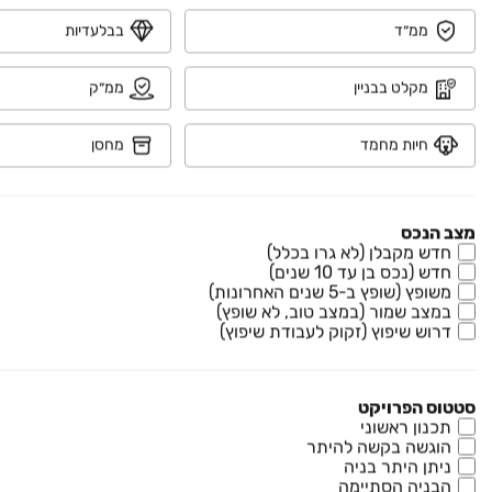
נדל"ן
ממ״ד
בבלעדיות
רכב
מקלט בבניין
ממ״ק
מוצרים
חיות מחמד
מחסן
דרושים
מצב הנכס
עוד באתר
חדש מקבלן (לא גרו בכלל)
חדש (נכס בן עד 10 שנים)
משופץ (שופץ ב-5 שנים האחרונות)
במצב שמור (במצב טוב, לא שופץ)
דרוש שיפוץ (זקוק לעבודת שיפוץ)
יד2 אתכם בכל מקום
הורידו את האפליקציה וקבלו עדכונים בזמן אמת
סטטוס הפרויקט
תכנון ראשוני
הוגשה בקשה להיתר
ניתן היתר בניה
הבניה הסתיימה