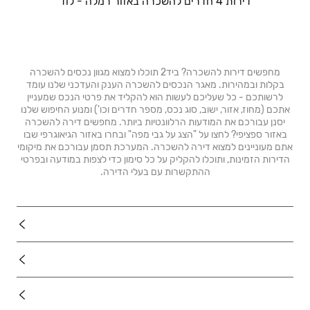
דירות 4 חדרים להשכרה באזור רמלה - לוד
מחפשים דירות להשכרה? ביד2 תוכלו למצוא מגוון נכסים להשכרה
בקלות ובמהירות. מאגר הנכסים להשכרה הענק והעדכני שלנו עומד
לרשותכם - כל שעליכם לעשות הוא להקליד את פרטי הנכס שמעניין
אתכם (מחוז, אזור, ישוב, סוג נכס, מספר חדרים וכו') ומנוע החיפוש שלנו
יסנן עבורכם את המודעות הרלוונטיות ביותר. מחפשים דירה להשכרה
באזור ספציפי? לחצו על "הצג על גבי מפה" ובחרו באזור הגיאוגרפי שבו
אתם מעוניינים למצוא דירה להשכרה. המערכת תסמן עבורכם את מיקומי
הדירות הזמינות, ותוכלו להקליק על כל סימון כדי לצפות במודעה ובפרטי
ההתקשרות עם בעלי הדירה.
נדל"ן
רכב
מוצרים