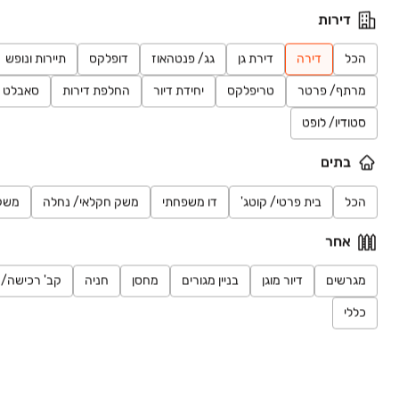
דירות
₪ 2,100
גני אביב
הכל
דירה
דירת גן
גג/ פנטהאוז
דופלקס
תיירות ונופש
דירה, גני אביב, לוד
מרתף/ פרטר
טריפלקס
יחידת דיור
החלפת דירות
סאבלט
1 חדרים • קומה ‎4‏ • 20 מ״ר
תיווך אבי נכסים
סטודיו/ לופט
₪ 4,500
בלעדי
בתים
רחל אלתר 7
דירה, חסכון ג, לוד
הכל
בית פרטי/ קוטג'
דו משפחתי
משק חקלאי/ נחלה
משק
3.5 חדרים • קומה ‎2‏ • 88 מ״ר
רימקס Success
אחר
למידע נוסף
מגרשים
דיור מוגן
בניין מגורים
מחסן
חניה
קב' רכישה/ 
לאה גולדברג
כללי
דירה, לוד
3 חדרים • קומה ‎1‏ • 70 מ״ר
impact-עושים נדלן
₪ 6,400