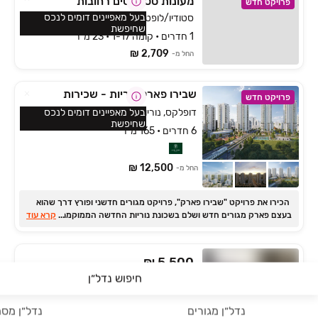
מעונות סטודנטים רחובות
פרויקט חדש
בעל מאפיינים דומים לנכס
סטודיו/לופט, נווה יהודה, רחובות
שחיפשת
1 חדרים • קומה 1-17 • 23 מ״ר
2,709 ₪
החל מ-
שבירו פארק נוריות - שכירות
פרויקט חדש
דופלקס, נוריות, ראשון לציון
בעל מאפיינים דומים לנכס
שחיפשת
6 חדרים • 165 מ״ר
12,500 ₪
החל מ-
הכירו את פרויקט "שבירו פארק", פרויקט מגורים חדשני ופורץ דרך שהוא
...
בעצם פארק מגורים חדש ושלם בשכונת נוריות החדשה הממוקמת בצדה
קרא עוד
המזרחי והחדש של ראשון לציון.
₪ 5,500
חיפוש נדל״ן
דקר 11
דירה, גני יער, לוד
נדל״ן מגורים
נדל״ן מסח
4 חדרים • קומה ‎2‏ • 105 מ״ר