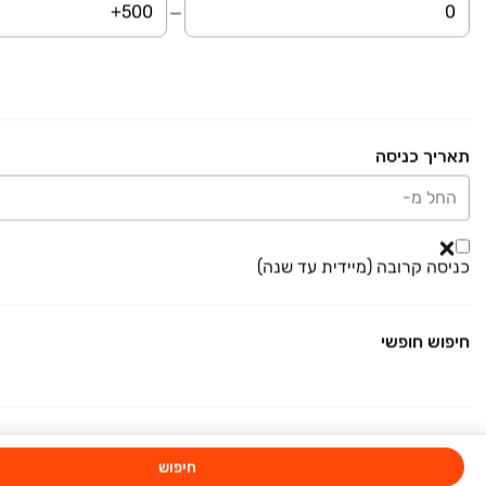
דירה, בן גוריון, לוד
3.5 חדרים • קומה ‎5‏ • 90 מ״ר
נדלנה - יעוץ, תיווך, שיווק ויזמות נדל"ן
חבל לפספס
בהזדמנות
₪ 3,650
ירד ב-200 ₪
תאריך כניסה
פיינשטיין
דירה, לוד
החל מ-
3 חדרים • קומה ‎3‏ • 80 מ״ר
אלוני הנדל"ן
חבל לפספס
בהזדמנות
כניסה קרובה (מיידית עד שנה)
₪ 6,400
דירה
חיפוש חופשי
דירה, לוד
5 חדרים • קומה ‎3‏ • 125 מ״ר
נאות אחיסמך
משרדי תיווך בלוד
חיפוש