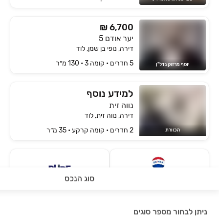
₪ 6,700
יער אודם 5
דירה, נופי בן שמן, לוד
5 חדרים • קומה ‎3‏ • 130 מ״ר
יוסף מרזוק נדל"ן
למידע נוסף
נווה זית
דירה, נווה זית, לוד
2 חדרים • קומה ‎קרקע‏ • 35 מ״ר
הכוורת
סוג הנכס
רימקס Success
פיור נדל"ן
7
נכסים מתאימים לך
8
נכסים מתאימים לך
ניתן לבחור מספר סוגים