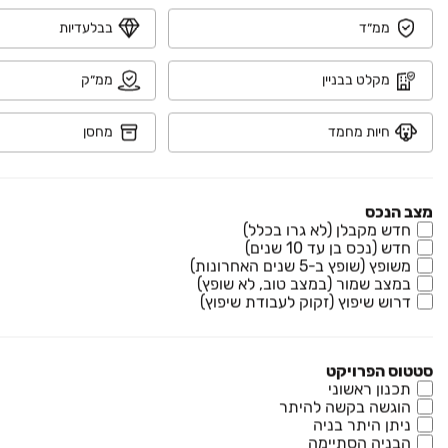
₪ 4,490
ממ״ד
בבלעדיות
אלברט איינשטיין 22
דירה, ממשלתית, לוד
מקלט בבניין
ממ״ק
4 חדרים • קומה ‎3‏ • 90 מ״ר
חיות מחמד
מחסן
₪ 3,500
החלוץ 18
דירה, רמת אשכול, לוד
מצב הנכס
חדש מקבלן (לא גרו בכלל)
4 חדרים • קומה ‎4‏ • 100 מ״ר
חדש (נכס בן עד 10 שנים)
משופץ (שופץ ב-5 שנים האחרונות)
במצב שמור (במצב טוב, לא שופץ)
₪ 3,200
דרוש שיפוץ (זקוק לעבודת שיפוץ)
סטרומה 6
דירה, רמת אשכול, לוד
סטטוס הפרויקט
3 חדרים • קומה ‎4‏ • 74 מ״ר
תכנון ראשוני
הוגשה בקשה להיתר
ניתן היתר בניה
למידע נוסף
הבניה הסתיימה