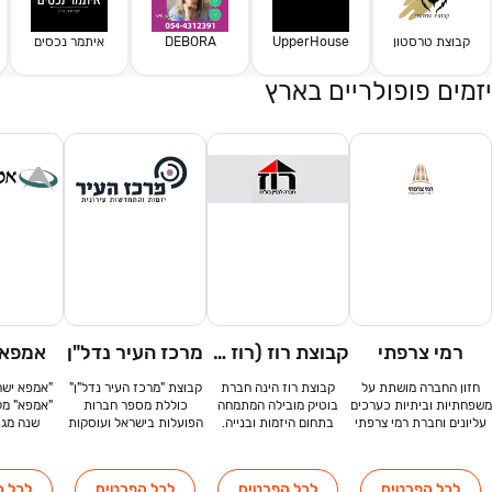
קבוצת טרסטון
UpperHouse
DEBORA
איתמר נכסים
יזמים פופולריים בארץ
רמי צרפתי
קבוצת רוז (רוז חברה לבניין)
מרכז העיר נדל"ן
אמפא 
חזון החברה מושתת על
קבוצת רוז הינה חברת
קבוצת "מרכז העיר נדל"ן"
"אמפא ישר
משפחתיות וביתיות כערכים
בוטיק מובילה המתמחה
כוללת מספר חברות
עליונים וחברת רמי צרפתי
בתחום היזמות ובנייה.
הפועלות בישראל ועוסקות
שנה מגוו
חברה לבניה רואה
החברה מונה, זה למעלה מ
בייזום, איתור, תכנון וביצוע,
פרויקטים איכ
בפרויקטים שהם בונים
30- שנה, על טווח רחב של
ומפתחת מתחמים משולבים
הרבה יותר מנכסים
פרויקטים הפרוסים בכל
של מגורים, מסחר, מבני
ישראל – ב
לכל הפרטים
לכל הפרטים
לכל הפרטים
לכל ה