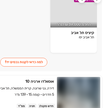
החל מ־39,000 ₪ למ"ר
קיציס תל אביב
תל אביב יפו
למה כדאי לקנות נכסים יד1
אוסוולדו ארניה 10
דירה, גני שרונה, קרית הממשלה, תל אביב 
5 חדרים • קומה ‎15‏ • 139 מ״ר
חדש מקבלן
חניה
ממ"ד