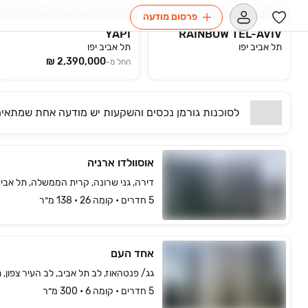
במרחק דקות הליכה מחוף הים
הבנייה בעיצומה
פרסום מודעה
YAPI
RAINBOW TEL-AVIV
תל אביב יפו
תל אביב יפו
החל מ-
לסוכנות
גורמן נכסים והשקעות
יש
מודעה אחת שמתאי
אוסוולדו ארניה
דירה, גני שרונה, קרית הממשלה, תל אביב 
5 חדרים • קומה ‎26‏ • 138 מ״ר
אחד העם
גג/ פנטהאוז, לב תל אביב, לב העיר צפון, ת
5 חדרים • קומה ‎6‏ • 300 מ״ר