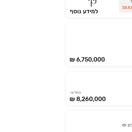
ם
א עוד
למידע נוסף
₪ 6,750,000
החל מ-
8,260,000 ₪
ב יפו