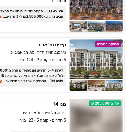
5 חדרים
TELAVIVA ‏– הקסם של יפו פוגש את הקצ
אביב החל מ-₪2,585,000 ל-3 חדרים
...
קר
קיציס תל אביב
פרויקט במבצע
גג/פנטהאוז, הדר יוסף, תל אביב יפו
5 חדרים • קומה 9 • 124 מ״ר
למ"ר. קבוצת חג'ג
...
Tel Aviv ‏– הפרויקט שמגדיר מחדש את חוו
קר
המגורים בצד הירוק של תל אביב
ירד ב-205,000 ₪
גונן 14
דירה, תל חיים, תל אביב יפו
5 חדרים • קומה ‎5‏ • 123 מ״ר