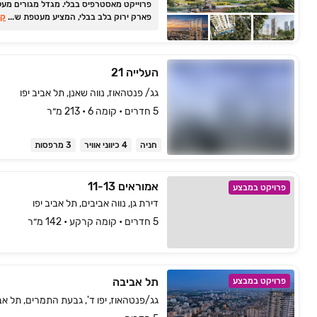
פרוייקט מאסטרפיס בבלי. מגדל מגורים מעל
...
פארק ירוק בלב בבלי, המציע מעטפת שירותי
קר
ברמה מלונאית אמיתית.
העלייה 21
גג/ פנטהאוז, נווה שאנן, תל אביב יפו
5 חדרים • קומה ‎6‏ • 213 מ״ר
חניה
4 כיווני אוויר
3 מרפסות
אמוראים 11-13
פרויקט במבצע
דירת גן, נווה אביבים, תל אביב יפו
5 חדרים • קומה קרקע • 142 מ״ר
תל אביבה
פרויקט במבצע
גג/פנטהאוז, יפו ד', גבעת התמרים, תל אבי