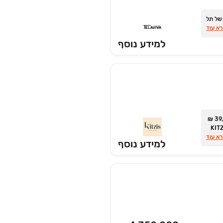
ב של תל
א עוד
למידע נוסף
דירות ‏4‏–‏5 חדרים ופנטהאוזים החל מ־‏39,000 ‏₪
'‏–צים גאה להשיק את KITZIS
יית
א עוד
למידע נוסף