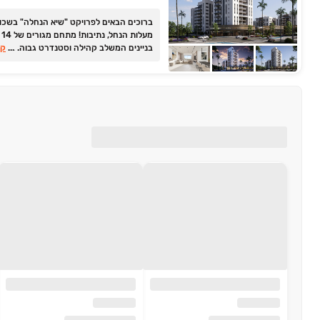
ברוכים הבאים לפרויקט "שיא הנחלה" בשכו
מעלות הנחל, נתיבות! מתחם מגורים של ‏14
...
בניינים המשלב קהילה וסטנדרט גבוה. בחרו
קר
ממגוון דירות ‏3-6 חדרים, דירות גן, דופלק
ופנטהאוזים החל מ- 1,320,000 ₪ להנות
מאיכות חיים, אור טבעי ועיצוב ללא פשרות.