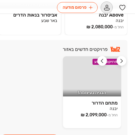
תנאי תשלום 10/90
מגוון דירות ‏מרווחות
פרסום מודעה
Above יבנה
אביסרור בנאות הדרים
יבנה
באר שבע
החל מ-
פרויקטים חדשים באזור
פרויקט במבצע
הבניה בעיצומה!
מתחם הדרור
יבנה
החל מ-