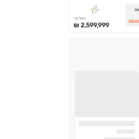
נת
החל מ-
א עוד
2,599,999 ₪
סים