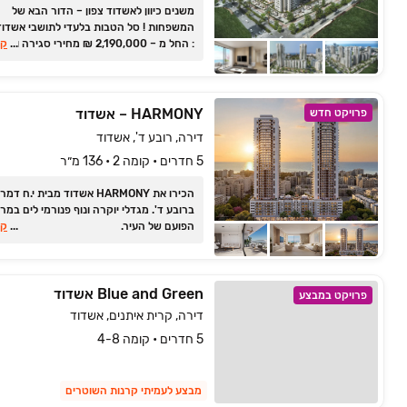
משנים כיוון לאשדוד צפון ‏– הדור הבא של
המשפחות ! סל הטבות בלעדי לתושבי אשדוד
...
: החל מ ‏– ‏2,190,000 ‏₪ מחירי סגירה ו
קר
בלעדיות | נפתחה דירה לדוגמא! הבנייה בעי
HARMONY – אשדוד
פרויקט חדש
דירה, רובע ד', אשדוד
5 חדרים • קומה 2 • 136 מ״ר
הכירו את HARMONY אשדוד מבית י.ח דמרי
ברובע ד'. מגדלי יוקרה ונוף פנורמי לים במר
הפועם של העיר.
...
קר
Blue and Green אשדוד
פרויקט במבצע
דירה, קרית איתנים, אשדוד
5 חדרים • קומה 4-8
מבצע לעמיתי קרנות השוטרים