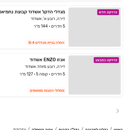
מגדלי הדקל אשדוד קבוצת נחמיאס
פרויקט חדש
דירה, רובע א', אשדוד
5 חדרים • 144 מ״ר
החלה בניית מגדלים 4 ו5
אנזו ENZO אשדוד
פרויקט במבצע
דירה, רובע מיוחד, אשדוד
5 חדרים • קומה 5 • 127 מ״ר
מסלולי הטבות מותאמים
עזריקם
ראשי
נדל״ן למכירה
נדל"ן בדרום
אזור השפלה