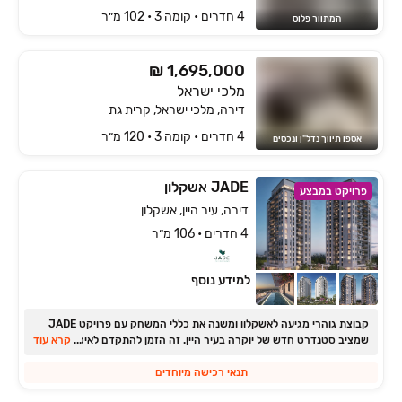
4 חדרים • קומה ‎3‏ • 102 מ״ר
המתווך פלוס
₪ 1,695,000
מלכי ישראל
דירה, מלכי ישראל, קרית גת
4 חדרים • קומה ‎3‏ • 120 מ״ר
אספו תיווך נדל"ן ונכסים
JADE אשקלון
פרויקט במבצע
דירה, עיר היין, אשקלון
4 חדרים • 106 מ״ר
למידע נוסף
קבוצת גוהרי מגיעה לאשקלון ומשנה את כללי המשחק עם פרויקט JADE
...
שמציב סטנדרט חדש של יוקרה בעיר היין. זה הזמן להתקדם לאיכות חיים
קרא עוד
מלוטשת, עם מבצע ההשקה הנוצץ ותנאי רכישה מיוחדים לזמן מוגבל.
תנאי רכישה מיוחדים