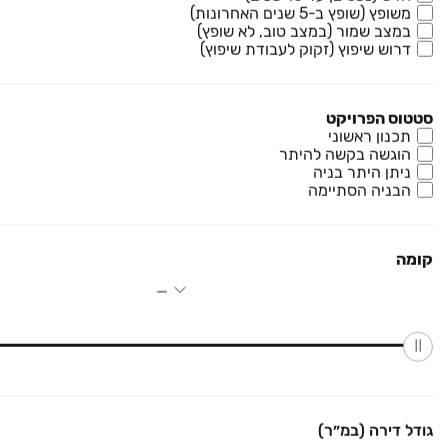
משופץ (שופץ ב-5 שנים האחרונות)
במצב שמור (במצב טוב, לא שופץ)
דרוש שיפוץ (זקוק לעבודת שיפוץ)
₪ 1,345,000
משעול אהוד בן גרא
דירה, השופטים, קרית גת
סטטוס הפרויקט
4 חדרים • קומה ‎3‏ • 81 מ״ר
אנגלו סכסון ק.גת והסביבה
תכנון ראשוני
הוגשה בקשה להיתר
ניתן היתר בניה
₪ 1,250,000
הבניה הסתיימה
שמגר בן ענת
דירה, מלכי ישראל, קרית גת
קומה
4 חדרים • קומה ‎1‏ • 74 מ״ר
המתווכים
אנגלו סכסון ק.גת והסביבה
34
נכסים מתאימים לך
גודל דירה (במ״ר)