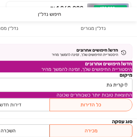
₪ 1,060,000
ירד ב-130,000 ₪
חיפוש נדל״ן
שדרות השופטים 12
דירה, השופטים, קרית גת
נדל״ן מגורים
נדל״ן מסח
4 חדרים • קומה ‎1‏ • 70 מ״ר
רי/מקס קריית גת
₪ 1,670,000
חדש! חיפושים אחרונים
היסטוריית החיפושים שלך, זמינה להמשך מהיר
הבנים
דירה, הבנים, קרית גת
חדש! חיפושים אחרונים
היסטוריית החיפושים שלך, זמינה להמשך מהיר
4 חדרים • קומה ‎12‏ • 100 מ״ר
אנגלו סכסון ק.גת והסביבה
מיקום
₪ 1,780,000
התוצאות טובות יותר כשבוחרים שכונה
רבי דוד דנינו 5
דירה, הפרחים, קרית גת
כל הדירות
דירות חדש
4 חדרים • קומה ‎9‏ • 117 מ״ר
אספו תיווך נדל"ן ונכסים
סוג עסקה
משרדי תיווך בקרית גת
מכירה
השכרה