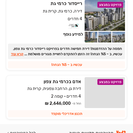
רייסדור כרמי גת
פרויקט במבצע
דירה, כרמי גת, קרית גת
4 חדרים
למידע נוסף
חמסה על ההזדמנות! דירת חמישה חדרים בפרויקט רייסדור כרמי גת צפון,
...
עכשיו, ב ‏– ‏5‏% הנחה! זה הזמן להתקדם לחוויית מגורים מושלמת למשפחות
קרא עוד
במרכז השכונה המודרנית והמתפתחת, בתנאים שאסור לפספס!
עכשיו ב ‏– ‏5‏% הנחה!
אדם בכרמי גת צפון
פרויקט במבצע
דירת גן, הרחבה צפונית, קרית גת
4 חדרים • קומה 2
2,646,000 ₪
החל מ-
תכנון אדריכלי מוקפד