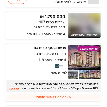
שמתאימות
לחיפוש שלך.
₪ 1,790,000
שדרות לכיש 107
דירה, כרמי גת, קרית גת
4 חדרים • קומה ‎3‏ • 100 מ״ר
אנגלו סכסון ק.גת והסביבה
פרשקובסקי קרית גת
פרויקט במבצע
דירה, כרמי גת, קרית גת
4 חדרים • קומה 1-8
למידע נוסף
פרשקובסקי בקרית גת נותנים לך יותר! מגוון דירות ‏3‏-‏5 חדרים במבצע:
...
‏10% הנחה >> רק ‏10% בחוזה* >> ל‏-‏10 דירות בלבד! ואת יתרת התשלום רק
קרא עוד
בכניסה וללא הצמדה כלל!
10% הנחה, רק 10% בחוזה*!