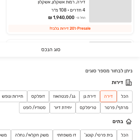
דירה, רמות אשקלון, אשקלון
4 חדרים • 108 מ״ר
1,940,000 ₪
החל מ-
Presale ל20 דירות בלבד!
PULSE יבנה
פרויקט במבצע
סוג הנכס
דירה, רמות ויצמן, יבנה
חיפושים אחרונים
4 חדרים
למידע נוסף
ניתן לבחור מספר סוגים
מחירי PRE-SALE!
דירות
הכל
דירה
דירת גן
גג/ פנטהאוז
דופלקס
תיירות ונופש
עמוד 7 מתוך 11
מרתף/ פרטר
טריפלקס
יחידת דיור
סטודיו/ לופט
בתים
ראשי
נדל״ן למכירה
דירות בדרום
אזור קרית גת והסביבה
קרית גת
הכל
בית פרטי/ קוטג'
דו משפחתי
משק חקלאי/ נחלה
משק