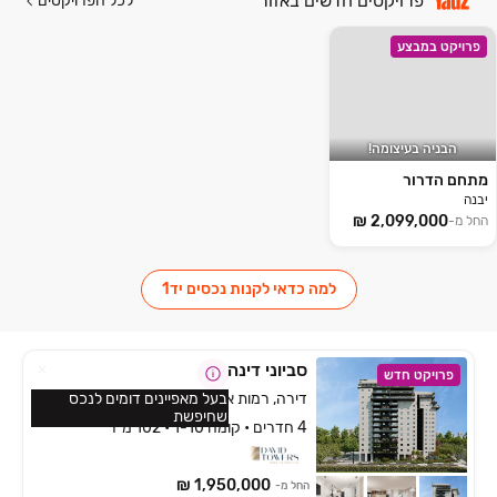
פרויקטים חדשים באזור
לכל הפרויקטים
פרויקט במבצע
הבניה בעיצומה!
מתחם הדרור
יבנה
החל מ-
למה כדאי לקנות נכסים יד1
סביוני דינה
פרויקט חדש
דירה, רמות אשקלון, אשקלון
בעל מאפיינים דומים לנכס
שחיפשת
4 חדרים • קומה 1-10 • 102 מ״ר
1,950,000 ₪
החל מ-