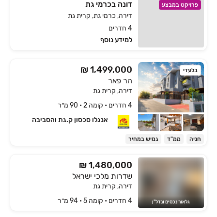
דונה בכרמי גת
פרויקט במבצע
דירה, כרמי גת, קרית גת
4 חדרים
למידע נוסף
1,499,000 ₪
בלעדי
הר פאר
דירה, קרית גת
4 חדרים • קומה ‎2‏ • 90 מ״ר
אנגלו סכסון ק.גת והסביבה
חניה
ממ"ד
גמיש במחיר
₪ 1,480,000
שדרות מלכי ישראל
דירה, קרית גת
4 חדרים • קומה ‎5‏ • 94 מ״ר
גלאור נכסים ונדל"ן