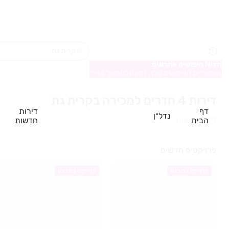
חדש! חיפושים אחרונים
היסטוריית החיפושים שלך, זמינה להמשך מהיר
דירות 4 חדרים למכירה בקרית גת
דף
דירות
נדל״ן
הבית
חדשות
327
תוצאות
פרויקטים חדשים
פרויקט במבצע
פרויקט במבצע