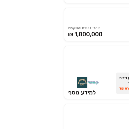
זוהר- נכסים והשקעות
₪ 1,800,000
 דירות
10%
התשלום
א עוד
למידע נוסף