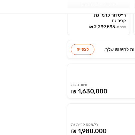
עכשיו ב ‏– ‏5‏% הנחה!
רייסדור כרמי גת
קרית גת
החל מ-
לחיפוש שלך.
לצפייה
תיווך הבית
₪ 1,630,000
רי/מקס קריית גת
₪ 1,980,000