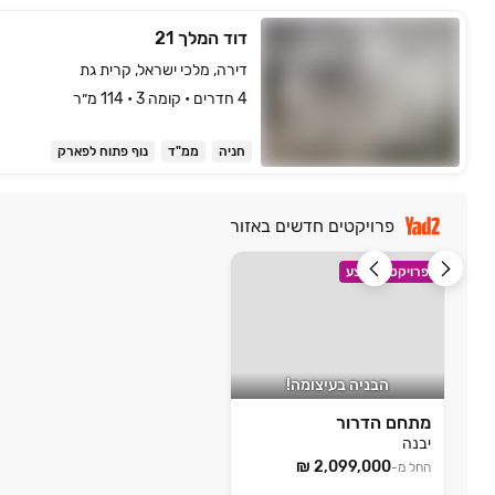
דוד המלך 21
דירה, מלכי ישראל, קרית גת
4 חדרים • קומה ‎3‏ • 114 מ״ר
חניה
ממ"ד
נוף פתוח לפארק
פרויקטים חדשים באזור
פרויקט במבצע
הבניה בעיצומה!
מתחם הדרור
יבנה
החל מ-