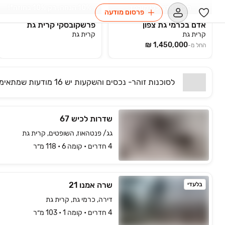
תכנון אדריכלי מוקפד
10% הנחה, רק 10% בחוזה*!
פרסום מודעה
אדם בכרמי גת צפון
פרשקובסקי קרית גת
קרית גת
קרית גת
החל מ-
לסוכנות
זוהר- נכסים והשקעות
יש
16 מודעות שמתאימות
שדרות לכיש 67
גג/ פנטהאוז, השופטים, קרית גת
4 חדרים • קומה ‎6‏ • 118 מ״ר
שרה אמנו 21
בלעדי
דירה, כרמי גת, קרית גת
4 חדרים • קומה ‎1‏ • 103 מ״ר