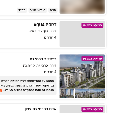
חניה
3 כיווני אוויר
ממ"ד
AQUA PORT
פרויקט במבצע
דירה, חוף צפוני, אילת
4 חדרים
רייסדור כרמי גת
פרויקט במבצע
דירה, כרמי גת, קרית גת
4 חדרים
חמסה על ההזדמנות! דירת חמישה חדרים
...
הנחה! זה הזמן להתקדם לחוויית מגורים מ
קר
למשפחות במרכז השכונה המודרנית והמתפ
בתנאים שאסור לפספס!
אדם בכרמי גת צפון
פרויקט במבצע