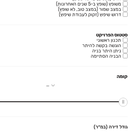
משופץ (שופץ ב-5 שנים האחרונות)
במצב שמור (במצב טוב, לא שופץ)
דמרי רמות אשקלון
פרויקט במבצע
דרוש שיפוץ (זקוק לעבודת שיפוץ)
דירה, רמות אשקלון, אשקלון
3 חדרים • 76 מ״ר
1,700,000 ₪
החל מ-
סטטוס הפרויקט
תכנון ראשוני
Presale ל20 דירות בלבד!
הוגשה בקשה להיתר
ניתן היתר בניה
הבניה הסתיימה
פרץ בוני הנגב בעיר היין - אשקלון
פרויקט במבצע
דירת גן, עיר היין, אשקלון
קומה קרקע
קומה
2,200,000 ₪
החל מ-
עכשיו במחירי השקה מיוחדים!
מגדלי אומנייה
פרויקט חדש
גג/פנטהאוז, עיר היין, אשקלון
6 חדרים • 171 מ״ר
גודל דירה (במ״ר)
3,200,000 ₪
החל מ-