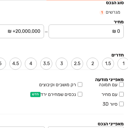
₪ 1,740,000
סוג הנכס
ירד ב-110,000 ₪
מגרשים
מגרשים
1
מגרשים, אחוזם
מחיר
קומה ‎קרקע‏ • 500 מ״ר
נדל"ן הזדמנויות
למידע נוסף
מגרשים
מגרשים, אחוזם
חדרים
קומה ‎קרקע‏ • 500 מ״ר
5
4.5
4
3.5
3
2.5
2
1.5
1
תיווך באמונה
מאפייני מודעה
₪ 1,780,000
עם תמונה
רק מושבים וקיבוצים
מגרשים
מגרשים, אחוזם
עם מחיר
נכסים שמחירם ירד
חדש
קומה ‎קרקע‏ • 500 מ״ר
AS נדל"ן
סיור 3D
JADE אשקלון
פרויקט במבצע
מאפייני הנכס
גג/פנטהאוז, עיר היין, אשקלון