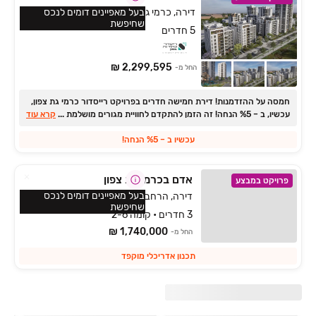
דירה, כרמי גת, קרית גת
בעל מאפיינים דומים לנכס
שחיפשת
5 חדרים
2,299,595 ₪
החל מ-
חמסה על ההזדמנות! דירת חמישה חדרים בפרויקט רייסדור כרמי גת צפון,
...
עכשיו, ב ‏– ‏5‏% הנחה! זה הזמן להתקדם לחוויית מגורים מושלמת למשפחות
קרא עוד
במרכז השכונה המודרנית והמתפתחת, בתנאים שאסור לפספס!
עכשיו ב ‏– ‏5‏% הנחה!
אדם בכרמי גת צפון
פרויקט במבצע
בעל מאפיינים דומים לנכס
דירה, הרחבה צפונית, קרית גת
שחיפשת
3 חדרים • קומה 2-6
1,740,000 ₪
החל מ-
תכנון אדריכלי מוקפד