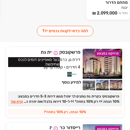
מתחם הדרור
יבנה
החל מ-
למה כדאי לקנות נכסים יד1
פרשקובסקי קרית גת
פרויקט במבצע
דירת גן, כרמי גת, קרית גת
בעל מאפיינים דומים לנכס
שחיפשת
4 חדרים • קומה קרקע
למידע נוסף
פרשקובסקי בקרית גת נותנים לך יותר! מגוון דירות ‏3‏-‏5 חדרים במבצע:
...
‏10% הנחה >> רק ‏10% בחוזה* >> ל‏-‏10 דירות בלבד! ואת יתרת התשלום רק
קרא עוד
בכניסה וללא הצמדה כלל!
10% הנחה, רק 10% בחוזה*!
רייסדור כרמי גת
פרויקט במבצע