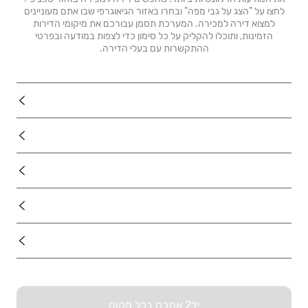
לחצו על "הצג על גבי מפה" ובחרו באזור הגיאוגרפי שבו אתם מעוניינים
למצוא דירה למכירה. המערכת תסמן עבורכם את מיקומי הדירות
הזמינות, ותוכלו להקליק על כל סימון כדי לצפות במודעה ובפרטי
ההתקשרות עם בעלי הדירה.
נדל"ן
רכב
מוצרים
דרושים
עוד באתר
יד2 אתכם בכל מקום