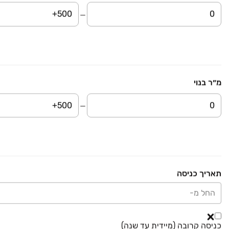
דירת 4 חד׳ אחרונות
עמוד 1 מתוך 1
מ״ר בנוי
ראשי
נדל״ן למכירה
מגרשים בדרום
אחוזם
אזור קרית גת והסביבה
פרויקט במבצע
פרויקט במבצע
פרויקט במבצע
10% הנחה, רק 10% בחוזה*!
עכשיו ב ‏– ‏5‏% הנחה!
תאריך כניסה
פרשקובסקי קרית גת
רייסדור כרמי גת
דונה בכרמי גת
קרית גת
קרית גת
קרית גת
החל מ-
החל מ-
כניסה קרובה (מיידית עד שנה)