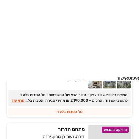
הכירו את HARMONY אשדוד מבית י.ח דמרי ברובע ד'. מגדלי יוקרה ונוף
פנורמי לים במרכז הפועם של העיר.
...
קרא עוד
נפתח השלב החדש
AQUA PARK אשדוד
פרויקט במבצע
גג/פנטהאוז, נמל, אשדוד
5 חדרים
איפוס
אישור
למידע נוסף
משנים כיוון לאשדוד צפון ‏– הדור הבא של המשפחות ! סל הטבות בלעדי
...
לתושבי אשדוד : החל מ ‏– ‏2,190,000 ‏₪ מחירי סגירה והטבות בלעדיות |
קרא עוד
נפתחה דירה לדוגמא! הבנייה בעיצומה!
סל הטבות בלעדי
מתחם הדרור
פרויקט במבצע
דירה, נאות בן גוריון, יבנה