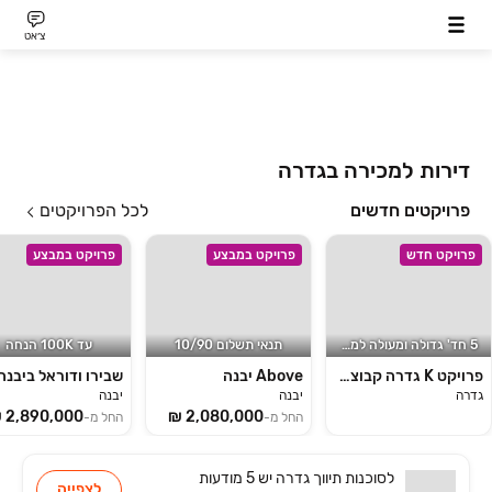
צ׳אט
דירות למכירה בגדרה
פרויקטים חדשים
לכל הפרויקטים
פרויקט חדש
פרויקט במבצע
פרויקט במבצע
5 חד' גדולה ומעולה למשפחות
תנאי תשלום 10/90
עד 100K הנחה
פרויקט K גדרה קבוצת נחמיאס
Above יבנה
שבירו ודוראל ביבנה
גדרה
יבנה
יבנה
החל מ-
החל מ-
לסוכנות
תיווך גדרה
יש
5 מודעות
לצפייה