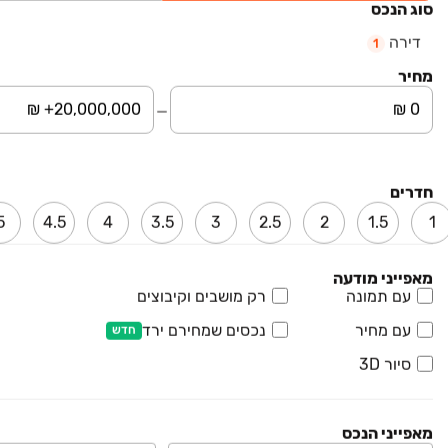
סוג הנכס
למידע נוסף
דירה
1
30% בחתימת החוזה
מחיר
₪ 3,050,000
מרבד הקסמים 5
דירה, אזור תעשיה זעירה, גדרה
חדרים
4 חדרים • קומה ‎1‏ • 230 מ״ר
5
4.5
4
3.5
3
2.5
2
1.5
1
₪ 1,980,000
מאפייני מודעה
חרצית 3
עם תמונה
רק מושבים וקיבוצים
דירה, אזורי גדרה, גדרה
עם מחיר
נכסים שמחירם ירד
3 חדרים • קומה ‎2‏ • 97 מ״ר
חדש
חניה
ממ"ד
סיור 3D
₪ 2,520,000
מאפייני הנכס
שרה אהרונסון 7