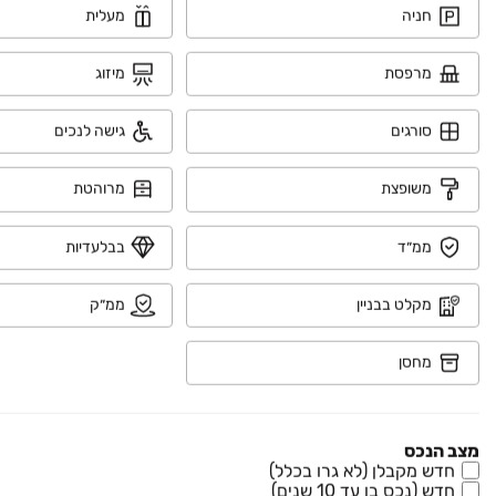
דירה, גדרה מזרח/גולדה, גדרה
חניה
מעלית
4 חדרים • קומה ‎3‏ • 137 מ״ר
מרפסת
מיזוג
₪ 2,580,000
סורגים
גישה לנכים
שדרות ציונה צרפת 25
דירה, גדרה הצעירה, גדרה
משופצת
מרוהטת
4 חדרים • קומה ‎1‏ • 134 מ״ר
ממ״ד
בבלעדיות
מקלט בבניין
ממ״ק
מחסן
מצב הנכס
חדש מקבלן (לא גרו בכלל)
חדש (נכס בן עד 10 שנים)