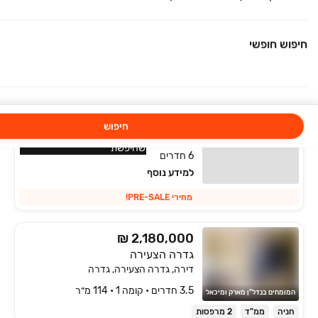
₪ 2,650,000
אנה פרנק 10
חיפוש חופשי
דירה, גדרה מזרח/גולדה, גדרה
4 חדרים • קומה ‎1‏ • 117 מ״ר
PULSE יבנה
פרויקט במבצע
חיפוש
בעל מאפיינים דומים לנכס
דירה, רמות ויצמן, יבנה
שחיפשת
6 חדרים
למידע נוסף
מחירי PRE-SALE!
₪ 2,180,000
גדרה הצעירה
דירה, גדרה הצעירה, גדרה
3.5 חדרים • קומה ‎1‏ • 114 מ״ר
המומחים בנדל"ן מארק ומיכאל
חניה
ממ"ד
2 מרפסות