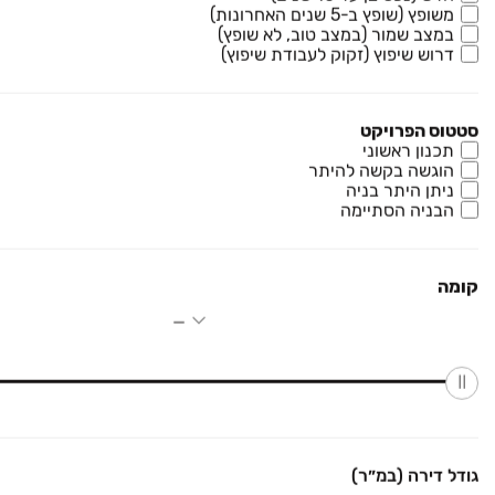
משופץ (שופץ ב-5 שנים האחרונות)
במצב שמור (במצב טוב, לא שופץ)
דרוש שיפוץ (זקוק לעבודת שיפוץ)
ירד ב-100,000 ₪
₪ 3,590,000
סטטוס הפרויקט
צאלה 42
תכנון ראשוני
דירה, גדרה הצעירה, גדרה
הוגשה בקשה להיתר
ניתן היתר בניה
5 חדרים • קומה ‎2‏ • 237 מ״ר
הבניה הסתיימה
₪ 2,150,000
קומה
דרך האילנות 37
דירה, גדרה מזרח/גולדה, גדרה
3 חדרים • קומה ‎5‏ • 106 מ״ר
₪ 1,700,000
שפירא 11
דירה, המושבה, גדרה
גודל דירה (במ״ר)