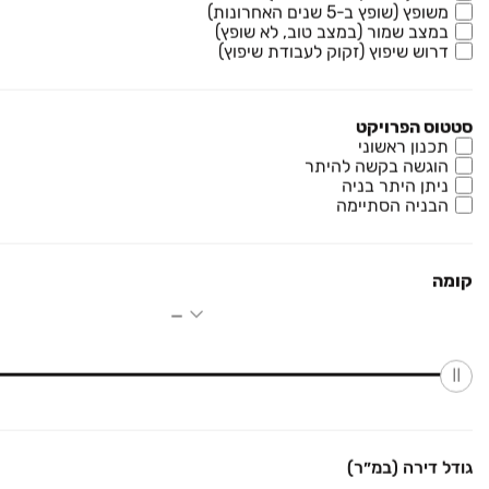
משופץ (שופץ ב-5 שנים האחרונות)
במצב שמור (במצב טוב, לא שופץ)
דרוש שיפוץ (זקוק לעבודת שיפוץ)
אמסי נדל"ן - Amsi
3
נכסים מתאימים לך
סטטוס הפרויקט
תכנון ראשוני
הוגשה בקשה להיתר
ניתן היתר בניה
למידע נוסף
הבניה הסתיימה
מוטה גור
בית פרטי/ קוטג', מוטה גור, גן יבנה
7 חדרים • קומה ‎קרקע‏ • 375 מ״ר
קומה
יהלום הנכס
₪ 6,000,000
צה"ל
בית פרטי/ קוטג', נאות הפרחים, גן יבנה
7 חדרים • קומה ‎קרקע‏ • 375 מ״ר
תיווך בראשית
גודל דירה (במ״ר)