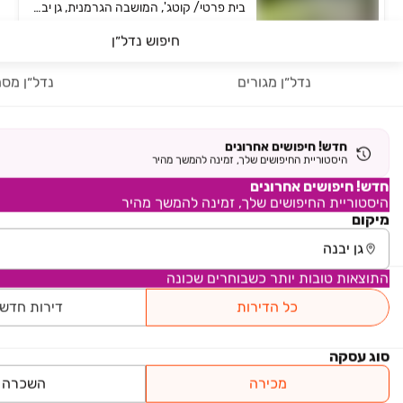
בית פרטי/ קוטג', המושבה הגרמנית, גן יבנה
7 חדרים • קומה ‎קרקע‏ • 470 מ״ר
תיווך ניו יורק
חיפוש נדל״ן
חניה
ממ"ד
נדל״ן מגורים
נדל״ן מסח
משרדי תיווך בגן יבנה
חדש! חיפושים אחרונים
היסטוריית החיפושים שלך, זמינה להמשך מהיר
חדש! חיפושים אחרונים
אמסי נדל"ן - Amsi
היסטוריית החיפושים שלך, זמינה להמשך מהיר
מיקום
₪ 3,249,500
התוצאות טובות יותר כשבוחרים שכונה
בית פרטי/ קוטג'
בית פרטי/ קוטג', גן יבנה
כל הדירות
דירות חדש
7 חדרים • קומה ‎קרקע‏ • 200 מ״ר
בית בסטייל  BUY IT
סוג עסקה
₪ 4,390,000
מכירה
השכרה
המושבה הגרמנית