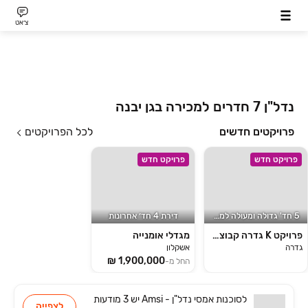
צ׳אט
נדל"ן 7 חדרים למכירה בגן יבנה
פרויקטים חדשים
לכל הפרויקטים
פרויקט חדש
פרויקט חדש
5 חד' גדולה ומעולה למשפחות
דירת 4 חד׳ אחרונות
פרויקט K גדרה קבוצת נחמיאס
מגדלי אומנייה
גדרה
אשקלון
החל מ-
לסוכנות
אמסי נדל"ן - Amsi
יש
3 מודעות
לצפייה