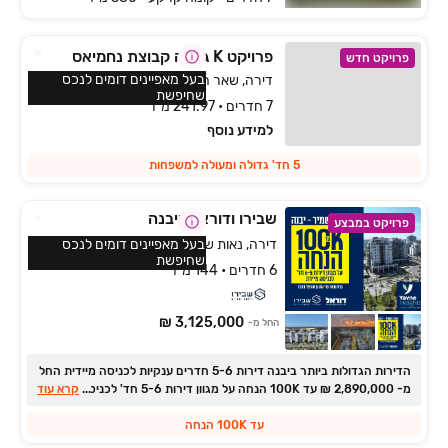
פרויקט K גדרה קבוצת נחמיאס
פרויקט חדש
בעל מאפיינים דומים לנכס
דירה, שאר העיר, גדרה
שחיפשת
7 חדרים • 241.97 מ״ר
למידע נוסף
5 חד' גדולה ומעולה למשפחות
שבירו ודוראל ביבנה
פרויקט במבצע
דירה, נאות שמיר, יבנה
בעל מאפיינים דומים לנכס
שחיפשת
6 חדרים • 144 מ״ר
3,125,000 ₪
החל מ-
הדירות הגדולות ביותר ביבנה דירות ‏5-6 חדרים ענקיות לכניסה מיידית החל
מ- ‏2,890,000 ‏₪ עד 100K הנחה על מגוון דירות 5-6 חד' לכניסה מיידית!
...
קרא עוד
עד 100K הנחה