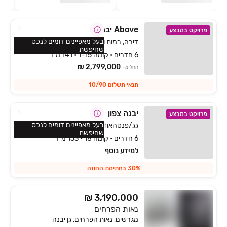
Above יבנה
פרויקט במבצע
בעל מאפיינים דומים לנכס
דירה, רמות ויצמן, יבנה
שחיפשת
6 חדרים • קומה 1-15 • 141 מ״ר
2,799,000 ₪
החל מ-
תנאי תשלום 10/90
יבנה צפון
פרויקט במבצע
בעל מאפיינים דומים לנכס
גג/פנטהאוז, נאות שז"ר, יבנה
שחיפשת
6 חדרים • קומה 18 • 153 מ״ר
למידע נוסף
30% בחתימת החוזה
₪ 3,190,000
נאות הפרחים
מגרשים, נאות הפרחים, גן יבנה