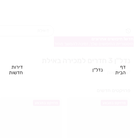
חדש! חיפושים אחרונים
היסטוריית החיפושים שלך, זמינה להמשך מהיר
נדל"ן 3 חדרים למכירה באילת
דף
דירות
נדל״ן
הבית
חדשות
157
תוצאות
פרויקטים חדשים
פרויקט במבצע
פרויקט במבצע