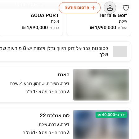
שלמו 280,000 ש"ח בלבד!
רק ‏10% בחוזה!
פרסום מודעה
AQUA PORT
Terra & Golf
אילת
אילת
החל מ-
החל מ-
לסוכנות
גבריאל דוק תיווך נדלן ויזמות
יש
8 מודעות שמתאימות
שלך.
האגס
דירה, הפירות, שחמון, רובע 4, אילת
3 חדרים • קומה ‎3‏ • 1 מ״ר
ירד ב-40,000 ₪
לוס אנג'לס 22
דירה, ערבה, אילת
3 חדרים • קומה ‎6‏ • 61 מ״ר