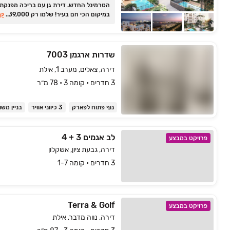
הטרמינל החדש. דירת גן עם בריכה מפנקת
...
במיקום הכי חם בעיר! שלמו רק
קר
והיתרה במסלול גמיש. הזדמנות מושלמת למ
או להשקעה עם רווח מובטח. רק ‏10% בחוזה!
שדרות ארגמן 7003
דירה, צאלים, מערב 1, אילת
3 חדרים • קומה ‎3‏ • 78 מ״ר
נוף פתוח לפארק
3 כיווני אוויר
בניין משו
לב אגמים 3 + 4
פרויקט במבצע
דירה, גבעת ציון, אשקלון
3 חדרים • קומה 1-7
Terra & Golf
פרויקט במבצע
דירה, נווה מדבר, אילת