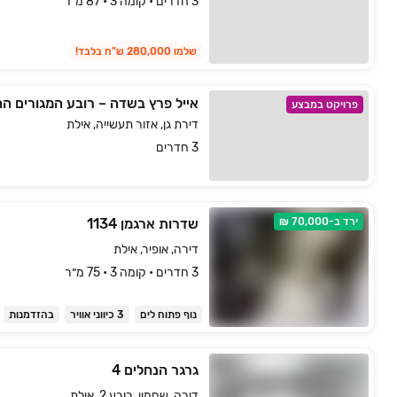
3 חדרים • קומה 3 • 87 מ״ר
שלמו 280,000 ש"ח בלבד!
פרויקט במבצע
דירת גן, אזור תעשייה, אילת
3 חדרים
ירד ב-70,000 ₪
שדרות ארגמן 1134
דירה, אופיר, אילת
3 חדרים • קומה ‎3‏ • 75 מ״ר
נוף פתוח לים
3 כיווני אוויר
בהזדמנות
גרגר הנחלים 4
דירה, שחמון, רובע 2, אילת