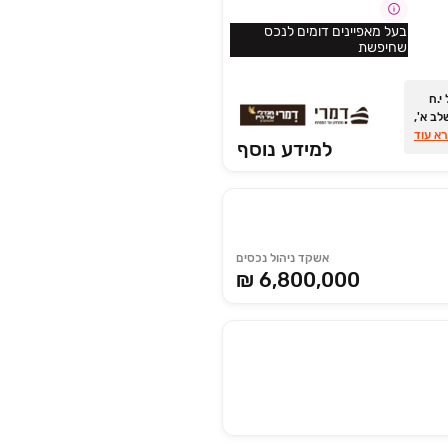
בעל מאפיינים דומים לנכס
שחיפשת
י.ח
ב א',
ת
א עוד
למידע נוסף
אשקד ניהול נכסים
₪ 6,800,000