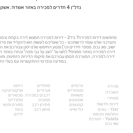
נדל״ן 4 חדרים למכירה באזור אשדוד, אשקלון והסביבה
מחפשים דירות למכירה? ביד2 - דירות למכירה תמצאו די
והעדכני שלנו עומד לרשותכם - כל שעליכם לעשות הוא להקליד את פרטי 
ישוב, סוג נכס, מספר חדרים וכו') ומנוע החיפוש שלנו יסנן עבורכם את ה
דירה למכירה באזור ספציפי? לחצו על "הצג על גבי מפה" ובחרו באזור הג
דירה למכירה. המערכת תסמן עבורכם את מיקומי הדירות הזמינות, ותוכל
במודעה ובפרטי ההתקשרות עם בעלי הדי
נדל"ן
רכב
מוצרים
פרטיים
מיוחדים
ריהוט
מכירה
ומסחריים
אביזרים
אלקטרוניקה
השכרה
משאיות
רכבים במכירה
מכשירים
מסחרי
אופנועים
פומבית
סלולריים
דירות חדשות
קטנועים
מחירון רכב
ספורט ופנאי
Yzer - בונים
כלי שייט
מימון רכב
ביגוד
החלטות חכמות
ילדים
Yadata - הערכת
שווי נכס