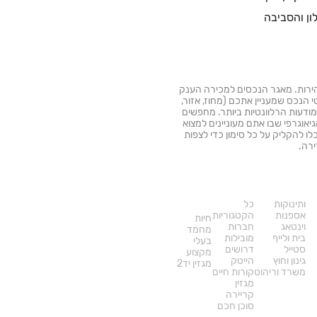
רה בקלות ובמהירות. מאגר הנכסים למכירה הענק
הנכס שמעניין אתכם (מחוז, אזור,
מודעות הרלוונטיות ביותר. מחפשים
יאוגרפי שבו אתם מעוניינים למצוא
ו להקליק על כל סימון כדי לצפות
רה.
דרושים
עוד
באתר
ותינוקות
כל
אספנות
הקטגוריות
חיות
וינטאג
חברות
מחמד
בית ולייף
מובילות
בעלי
סטייל
דרושים
מקצוע
גינון וחוץ
הייטק
מגזין יד2
משרד וריהוט
קורות חיים
מגזין
קריירה
סוכן חכם