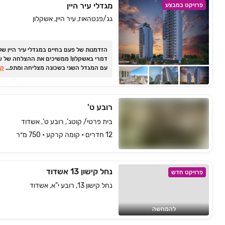
מגדלי עיר היין
פרויקט במבצע
גג/פנטהאוז, עיר היין, אשקלון
הזדמנות של פעם בחיים במגדלי עיר היין של 
דמרי באשקלון! ממשיכים את ההצלחה של של
...
עם המגדל השני בשכונה מצליחה ומתפתח
קר
רובע ט'
בית פרטי/ קוטג', רובע ט', אשדוד
12 חדרים • קומה ‎קרקע‏ • 750 מ״ר
נחל קישון 13 אשדוד
פרויקט חדש
נחל קישון 13, רובע י"א, אשדוד
להמחשה