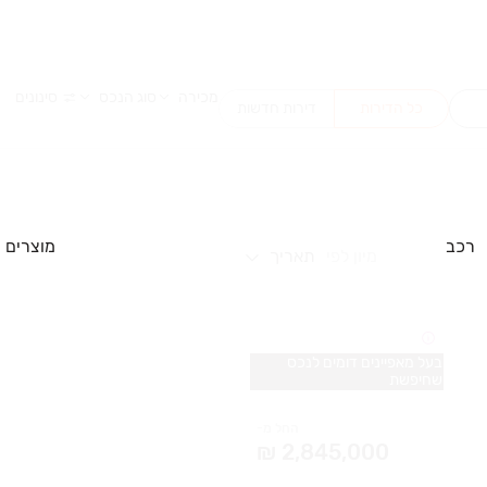
מכירה
סוג הנכס
סינונים
כל הדירות
דירות חדשות
רכב
מוצרים
מיון לפי
תאריך
בעל מאפיינים דומים לנכס
שחיפשת
החל מ-
2,845,000 ₪