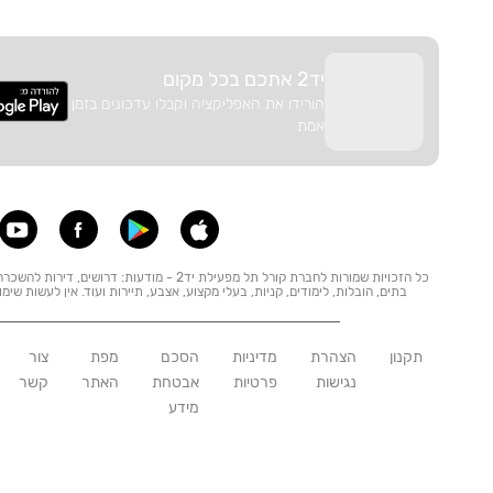
יד2 אתכם בכל מקום
הורידו את האפליקציה וקבלו עדכונים בזמן
אמת
כל הזכויות שמורות לחברת קורל תל מפעילת יד2 - מודע
בתים, הובלות, לימודים, קניות, בעלי מקצוע, אצבע, תיירות ועוד. אין לעשות שימ
תקנון
הצהרת
מדיניות
הסכם
מפת
צור
נגישות
פרטיות
אבטחת
האתר
קשר
מידע
גרסה
:
prod