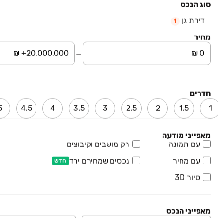
סוג הנכס
₪ 2,500,000
דירת גן
דירת גן
1
דירת גן, קרני שומרון
מחיר
6 חדרים • קומה ‎קרקע‏ • 166 מ״ר
ברנד תיווך נדל"ן
₪ 4,300,000
דירת גן
חדרים
דירת גן, מבוא חורון
5
4.5
4
3.5
3
2.5
2
1.5
1
6 חדרים • קומה ‎קרקע‏ • 170 מ״ר
איילון נכסים
מאפייני מודעה
עם תמונה
רק מושבים וקיבוצים
עם מחיר
נכסים שמחירם ירד
חדש
EXPO | אקספו נדל"ן
סיור 3D
1
נכסים מתאימים לך
מאפייני הנכס
₪ 1,799,000
בלעדי