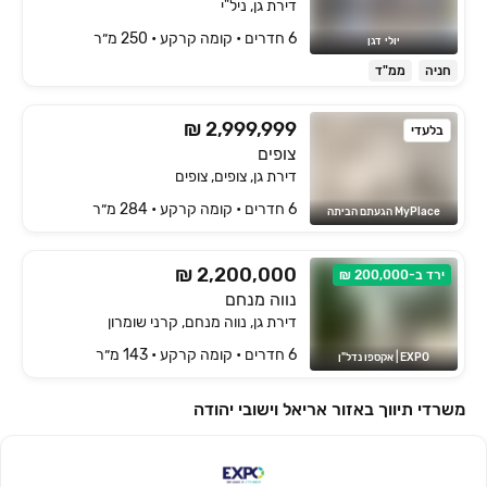
דירת גן, ניל"י
6 חדרים • קומה ‎קרקע‏ • 250 מ״ר
יולי דגן
חניה
ממ"ד
₪ 2,999,999
בלעדי
צופים
דירת גן, צופים, צופים
6 חדרים • קומה ‎קרקע‏ • 284 מ״ר
MyPlace הגעתם הביתה
₪ 2,200,000
ירד ב-200,000 ₪
נווה מנחם
דירת גן, נווה מנחם, קרני שומרון
6 חדרים • קומה ‎קרקע‏ • 143 מ״ר
EXPO | אקספו נדל"ן
משרדי תיווך באזור אריאל וישובי יהודה