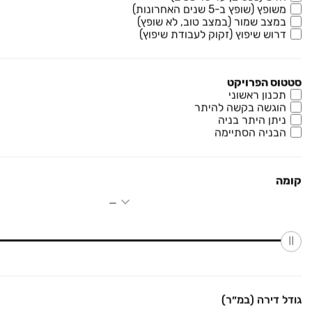
משופץ (שופץ ב-5 שנים האחרונות)
להמחשה
במצב שמור (במצב טוב, לא שופץ)
דרוש שיפוץ (זקוק לעבודת שיפוץ)
VISION ויז'ן
פרויקט חדש
כינרת 1, אלפי מנשה, אלפי מנשה
סטטוס הפרויקט
תכנון ראשוני
הוגשה בקשה להיתר
להמחשה
ניתן היתר בניה
הבניה הסתיימה
הבית בצופים
פרויקט חדש
כלנית 1, צופים, צופים
קומה
להמחשה
ברקן באריאל
פרויקט חדש
ששת הימים 21, רובע ד', אריאל
להמחשה
גודל דירה (במ״ר)