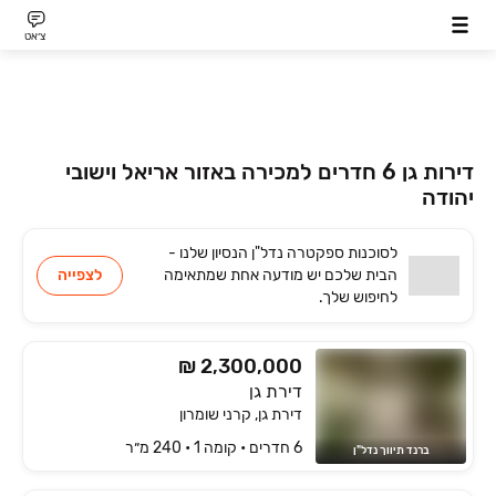
צ׳אט
דירות גן 6 חדרים למכירה באזור אריאל וישובי
יהודה
לסוכנות
ספקטרה נדל"ן הנסיון שלנו -
הבית שלכם
יש
מודעה אחת שמתאימה
לצפייה
לחיפוש שלך.
₪ 2,300,000
דירת גן
דירת גן, קרני שומרון
6 חדרים • קומה ‎1‏ • 240 מ״ר
ברנד תיווך נדל"ן