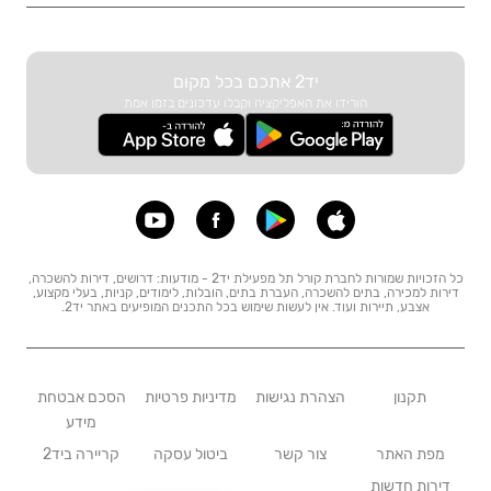
יד2 אתכם בכל מקום
הורידו את האפליקציה וקבלו עדכונים בזמן אמת
כל הזכויות שמורות לחברת קורל תל מפעילת יד2 - מודעות: דרושים, דירות להשכרה,
דירות למכירה, בתים להשכרה, העברת בתים, הובלות, לימודים, קניות, בעלי מקצוע,
אצבע, תיירות ועוד. אין לעשות שימוש בכל התכנים המופיעים באתר יד2.
תקנון
הצהרת נגישות
מדיניות פרטיות
הסכם אבטחת
מידע
מפת האתר
צור קשר
ביטול עסקה
קריירה ביד2
דירות חדשות