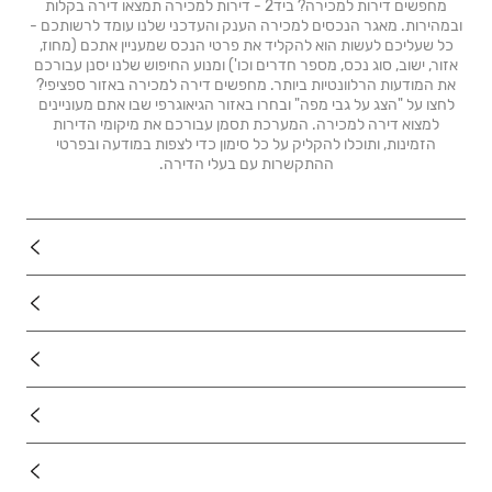
מחפשים דירות למכירה? ביד2 - דירות למכירה תמצאו דירה בקלות
ובמהירות. מאגר הנכסים למכירה הענק והעדכני שלנו עומד לרשותכם -
כל שעליכם לעשות הוא להקליד את פרטי הנכס שמעניין אתכם (מחוז,
אזור, ישוב, סוג נכס, מספר חדרים וכו') ומנוע החיפוש שלנו יסנן עבורכם
את המודעות הרלוונטיות ביותר. מחפשים דירה למכירה באזור ספציפי?
לחצו על "הצג על גבי מפה" ובחרו באזור הגיאוגרפי שבו אתם מעוניינים
למצוא דירה למכירה. המערכת תסמן עבורכם את מיקומי הדירות
הזמינות, ותוכלו להקליק על כל סימון כדי לצפות במודעה ובפרטי
ההתקשרות עם בעלי הדירה.
נדל"ן
רכב
מוצרים
דרושים
עוד באתר