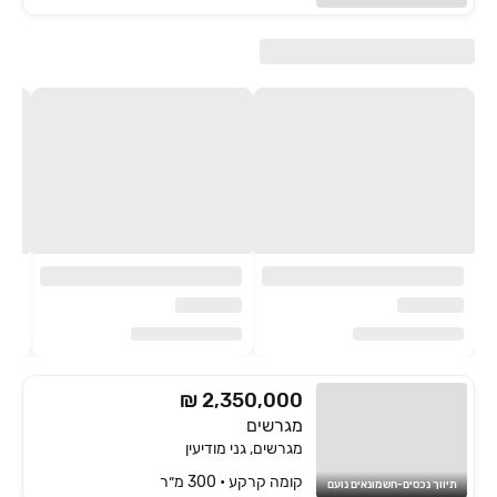
₪ 2,350,000
מגרשים
מגרשים, גני מודיעין
קומה ‎קרקע‏ • 300 מ״ר
תיווך נכסים-חשמונאים נועם