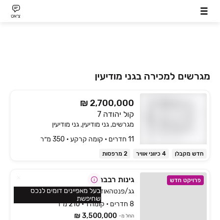
צ׳אט
מגרשים למכירה בגני מודיעין
₪ 2,700,000
קול יהודה 7
מגרשים, גני מודיעין, גני מודיעין
11 חדרים • קומה ‎קרקע‏ • 350 מ״ר
חדש מקבלן
4 כיווני אוויר
2 מרפסות
גינות רבבה
פרויקט חדש
בעל מאפיינים דומים לנכס
גג/פנטהאוז, רבבה, רבבה
שחיפשת
8 חדרים • קומה 1 • 210 מ״ר
3,500,000 ₪
החל מ-