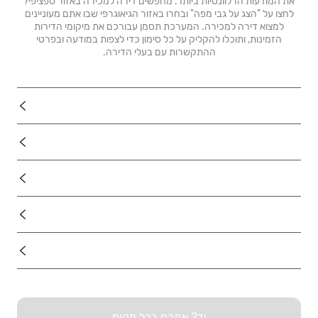
את המודעות הרלוונטיות ביותר. מחפשים דירה למכירה באזור ספציפי?
לחצו על "הצג על גבי מפה" ובחרו באזור הגיאוגרפי שבו אתם מעוניינים
למצוא דירה למכירה. המערכת תסמן עבורכם את מיקומי הדירות
הזמינות, ותוכלו להקליק על כל סימון כדי לצפות במודעה ובפרטי
ההתקשרות עם בעלי הדירה.
נדל"ן
רכב
מוצרים
דרושים
עוד באתר
יד2 אתכם בכל מקום