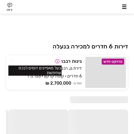
צ׳אט
דירות 6 חדרים למכירה בנעלה
גינות רבבה
פרויקט חדש
בעל מאפיינים דומים לנכס
דירת גן, רבבה, רבבה
שחיפשת
6 חדרים • קומה קרקע • 153 מ״ר
2,700,000 ₪
החל מ-