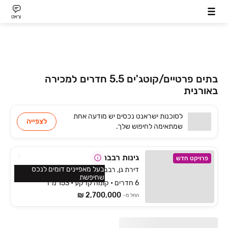
צ׳אט
בתים פרטיים/קוטג'ים 5.5 חדרים למכירה
באורנית
לסוכנות
ישראנט נכסים
יש
מודעה אחת
לצפייה
שמתאימה
לחיפוש שלך.
גינות רבבה
פרויקט חדש
בעל מאפיינים דומים לנכס
דירת גן, רבבה, רבבה
שחיפשת
6 חדרים • קומה קרקע • 153 מ״ר
2,700,000 ₪
החל מ-