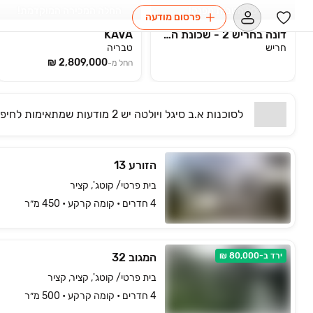
סל הטבות מפנק!
החלה המכירה המוקדמת!
פרסום מודעה
דונה בחריש 2 - שכונת הפרחים
KAVA‏
חריש
טבריה
החל מ-
לסוכנות
א.ב סיגל ויולטה
יש
2 מודעות שמתאימות
לחיפו
הזורע 13
בית פרטי/ קוטג', קציר
4 חדרים • קומה ‎קרקע‏ • 450 מ״ר
ירד ב-80,000 ₪
המגוב 32
בית פרטי/ קוטג', קציר, קציר
4 חדרים • קומה ‎קרקע‏ • 500 מ״ר