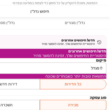
הזמינות, ותוכלו להקליק על כל סימון כדי לצפות במודעה ובפרטי
ההתקשרות עם בעלי הדירה.
חיפוש נדל״ן
נדל״ן מגורים
נדל״ן מסח
נדל"ן
רכב
חדש! חיפושים אחרונים
היסטוריית החיפושים שלך, זמינה להמשך מהיר
מוצרים
חדש! חיפושים אחרונים
היסטוריית החיפושים שלך, זמינה להמשך מהיר
מיקום
דרושים
עוד באתר
התוצאות טובות יותר כשבוחרים שכונה
כל הדירות
דירות חדש
סוג עסקה
יד2 אתכם בכל מקום
הורידו את האפליקציה וקבלו עדכונים בזמן אמת
מכירה
השכרה