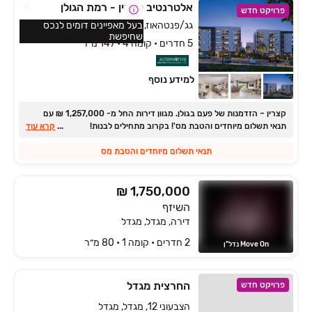
אלטרנטיב קצרין - רמת הגולן
פרויקט חדש
גג/פנטהאוז, גמלא, קצרין
בעל מאפיינים דומים לנכס
שחיפשת
5 חדרים • קומה 4 • 147 מ״ר
למידע נוסף
קצרין ‏– הזדמנות של פעם בגולן. ‏מגוון דירות החל מ- ‏1,257,000 ‏₪ עם
תנאי תשלום מיוחדים והטבת מס'! בקרוב מתחילים לבנות!
...
קרא עוד
תנאי תשלום מיוחדים והטבת מס
₪ 1,750,000
השיזף
דירה, מגדל, מגדל
2 חדרים • קומה ‎1‏ • 80 מ״ר
Move On נדל"ן
החרצית מגדל
פרויקט חדש
הצבעוני 12, מגדל, מגדל