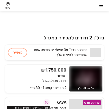
צ׳אט
נדל"ן 2 חדרים למכירה במגדל
לסוכנות
Move On נדל"ן
יש
מודעה אחת
לצפייה
שמתאימה
לחיפוש שלך.
₪ 1,750,000
השיזף
דירה, מגדל, מגדל
2 חדרים • קומה ‎1‏ • 80 מ״ר
Move On נדל"ן
KAVA‏
פרויקט חדש
בעל מאפיינים דומים לנכס
דירה, מול ארבל, טבריה