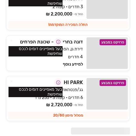
שחיפשת
3 חדרים • קומה 2
2,200,000 ₪
החל מ-
החלה המכירה המוקדמת!
דונה בחריש 2 - שכונת הפרחים
פרויקט במבצע
בעל מאפיינים דומים לנכס
דירת גן, הפרחים, חריש
שחיפשת
4 חדרים
למידע נוסף
HI PARK
פרויקט במבצע
בעל מאפיינים דומים לנכס
גג/פנטהאוז, פנחס ספיר, מגדל העמק
שחיפשת
6 חדרים • קומה 3 • 255 מ״ר
2,720,000 ₪
החל מ-
מסלול מימון 20/80