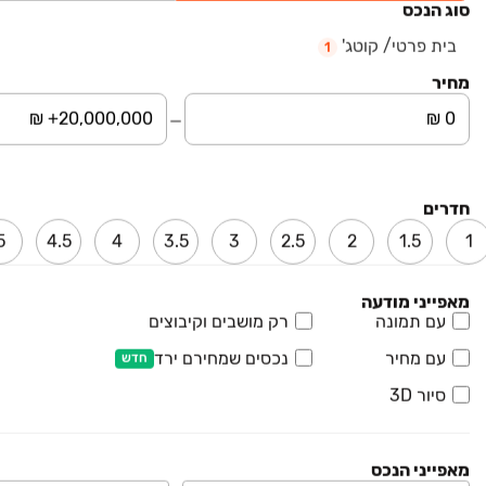
סוג הנכס
₪ 3,850,000
רשפים 1
בית פרטי/ קוטג'
1
בית פרטי/ קוטג', רשפים, רשפים
מחיר
5 חדרים • קומה ‎קרקע‏ • 230 מ״ר
חדרים
5
4.5
4
3.5
3
2.5
2
1.5
1
מאפייני מודעה
עם תמונה
רק מושבים וקיבוצים
עם מחיר
נכסים שמחירם ירד
חדש
סיור 3D
מאפייני הנכס