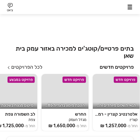
צ׳אט
בתים פרטיים/קוטג'ים למכירה באזור עמק בית
שאן
פרויקטים חדשים
לכל הפרויקטים
פרויקט חדש
פרויקט חדש
פרויקט במבצע
תנאי תשלום מיוחדים והטבת מס
הטבת מימון בלעדית 15/85!
אלטרנטיב קצרין - רמת הגולן
החרש
לב השמורה צפת
קצרין
מגדל העמק
צפת
החל מ-
החל מ-
החל מ-