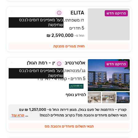
ELITA
פרויקט חדש
בעל מאפיינים דומים לנכס
דו משפחתי, הפרחים, כפר ורדים
שחיפשת
5 חדרים
2,590,000 ₪
החל מ-
חווית מגורים מפנקת
אלטרנטיב קצרין - רמת הגולן
פרויקט חדש
גג/פנטהאוז, גמלא, קצרין
בעל מאפיינים דומים לנכס
שחיפשת
5 חדרים • קומה 4 • 147 מ״ר
למידע נוסף
קצרין ‏– הזדמנות של פעם בגולן. ‏מגוון דירות החל מ- ‏1,257,000 ‏₪ עם
תנאי תשלום מיוחדים והטבת מס'! בקרוב מתחילים לבנות!
...
קרא עוד
תנאי תשלום מיוחדים והטבת מס