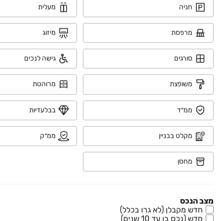
₪ 2,000,000
חניה
מעלית
הבונים 8
בית פרטי/ קוטג', נווה נחל, בית שאן
מרפסת
מיזוג
4 חדרים • קומה ‎קרקע‏ • 380 מ״ר
סורגים
גישה לנכים
₪ 3,900,000
שדה נחום 1
משופצת
מרוהטת
בית פרטי/ קוטג', שדה נחום, שדה נחום
6 חדרים • קומה ‎קרקע‏ • 500 מ״ר
ממ״ד
בבלעדיות
מקלט בבניין
ממ״ק
₪ 1,800,000
צפצפה 9
מחסן
בית פרטי/ קוטג', נוף הגלעד, בית שאן
5 חדרים • קומה ‎קרקע‏ • 250 מ״ר
מצב הנכס
₪ 1,600,000
חדש מקבלן (לא גרו בכלל)
חדש (נכס בן עד 10 שנים)
שאול המלך 100