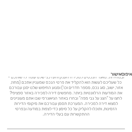
דירות למכירה בבית שאן
בתים למכירה באזור עמק בית שאן
נדל״ן 4 חדרים למכירה באזור עמק בית שאן
נדל״ן 4 חדרים למכירה בבית שאן
דירות 4 חדרים למכירה באזור עמק בית שאן
מחפשים דירות למכירה? ביד2 - דירות למכירה תמצאו דירה בקלות
איפוס
אישור
ובמהירות. מאגר הנכסים למכירה הענק והעדכני שלנו עומד לרשותכם -
כל שעליכם לעשות הוא להקליד את פרטי הנכס שמעניין אתכם (מחוז,
אזור, ישוב, סוג נכס, מספר חדרים וכו') ומנוע החיפוש שלנו יסנן עבורכם
את המודעות הרלוונטיות ביותר. מחפשים דירה למכירה באזור ספציפי?
לחצו על "הצג על גבי מפה" ובחרו באזור הגיאוגרפי שבו אתם מעוניינים
למצוא דירה למכירה. המערכת תסמן עבורכם את מיקומי הדירות
הזמינות, ותוכלו להקליק על כל סימון כדי לצפות במודעה ובפרטי
ההתקשרות עם בעלי הדירה.