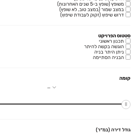
משופץ (שופץ ב-5 שנים האחרונות)
בית פרטי/ קוטג', מרכז העיר, בית שאן
במצב שמור (במצב טוב, לא שופץ)
דרוש שיפוץ (זקוק לעבודת שיפוץ)
5.5 חדרים • קומה ‎קרקע‏ • 256 מ״ר
₪ 1,650,000
סטטוס הפרויקט
תכנון ראשוני
יהודה הלוי 17
הוגשה בקשה להיתר
בית פרטי/ קוטג', נוף שאן, בית שאן
ניתן היתר בניה
6.5 חדרים • קומה ‎קרקע‏ • 270 מ״ר
הבניה הסתיימה
למידע נוסף
קומה
חיים וייצמן 23
בית פרטי/ קוטג', נוף הגלעד, בית שאן
4 חדרים • קומה ‎קרקע‏ • 147 מ״ר
₪ 2,890,000
רוויה 1
גודל דירה (במ״ר)
בית פרטי/ קוטג', רוויה, רוויה