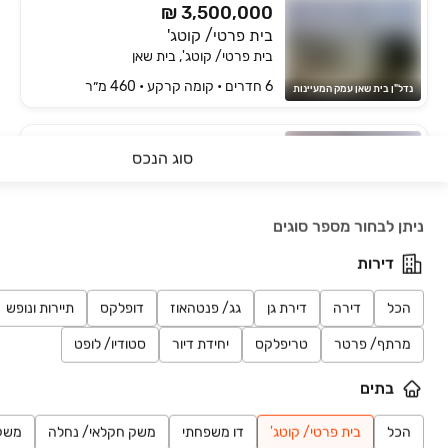
₪ 3,500,000
בית פרטי/ קוטג'
בית פרטי/ קוטג', בית שאן
6 חדרים • קומה ‎קרקע‏ • 460 מ״ר
נדל"ן בית שאן עמק המעיינות
₪ 2,990,000
ירד ב-130,000 ₪
סוג הנכס
שדה נחום
בית פרטי/ קוטג', שדה נחום, שדה נחום
חיפושים אחרונים
5 חדרים • קומה ‎קרקע‏ • 500 מ״ר
טריו נכסים
ניתן לבחור מספר סוגים
דירות
₪ 1,485,000
בית פרטי/ קוטג'
הכל
דירה
דירת גן
גג/ פנטהאוז
דופלקס
תיירות ונופש
בית פרטי/ קוטג', מעוז חיים
מרתף/ פרטר
טריפלקס
יחידת דיור
סטודיו/ לופט
4 חדרים • קומה ‎קרקע‏ • 124 מ״ר
S.P שיווק ניהול ומכירת נכסים
בתים
₪ 3,359,000
הכל
בית פרטי/ קוטג'
דו משפחתי
משק חקלאי/ נחלה
משק
טירת צבי