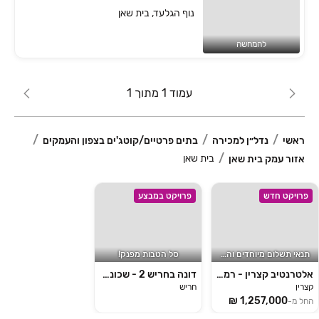
נוף הגלעד, בית שאן
להמחשה
עמוד 1 מתוך 1
ראשי
נדל״ן למכירה
בתים פרטיים/קוטג'ים בצפון והעמקים
בית שאן
אזור עמק בית שאן
פרויקט חדש
פרויקט במבצע
תנאי תשלום מיוחדים והטבת מס
סל הטבות מפנק!
אלטרנטיב קצרין - רמת הגולן
דונה בחריש 2 - שכונת הפרחים
קצרין
חריש
החל מ-