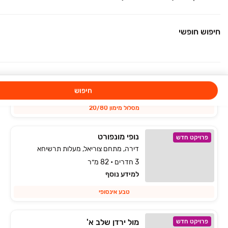
למידע נוסף
יוקרה ואיכות בנופי כרמיאל
חיפוש חופשי
HI PARK
פרויקט במבצע
דירה, פנחס ספיר, מגדל העמק
5 חדרים • קומה 5 • 132 מ״ר
1,925,000 ₪
חיפוש
החל מ-
מסלול מימון 20/80
נופי מונפורט
פרויקט חדש
דירה, מתחם צוריאל, מעלות תרשיחא
3 חדרים • 82 מ״ר
למידע נוסף
טבע אינסופי
מול ירדן שלב א'
פרויקט חדש