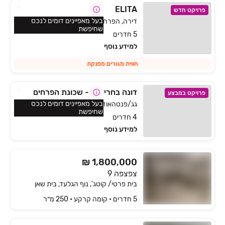
ELITA
פרויקט חדש
בעל מאפיינים דומים לנכס
דירה, הפרחים, כפר ורדים
שחיפשת
5 חדרים
למידע נוסף
חווית מגורים מפנקת
דונה בחריש 2 - שכונת הפרחים
פרויקט במבצע
בעל מאפיינים דומים לנכס
גג/פנטהאוז, הפרחים, חריש
שחיפשת
4 חדרים
למידע נוסף
₪ 1,800,000
צפצפה 9
בית פרטי/ קוטג', נוף הגלעד, בית שאן
5 חדרים • קומה ‎קרקע‏ • 250 מ״ר