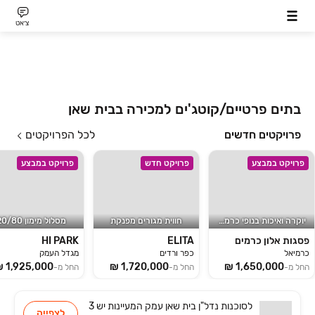
צ׳אט
בתים פרטיים/קוטג'ים למכירה בבית שאן
פרויקטים חדשים
לכל הפרויקטים
פרויקט במבצע
פרויקט חדש
פרויקט במבצע
יוקרה ואיכות בנופי כרמיאל
חווית מגורים מפנקת
מסלול מימון 20/80
פסגות אלון כרמים
ELITA
HI PARK
כרמיאל
כפר ורדים
מגדל העמק
החל מ-
החל מ-
החל מ-
לסוכנות
נדל"ן בית שאן עמק המעיינות
יש
3
לצפייה