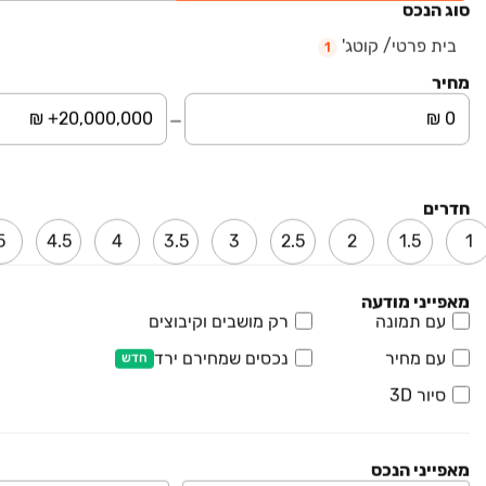
סוג הנכס
בית פרטי/ קוטג'
1
מחיר
חדרים
5
4.5
4
3.5
3
2.5
2
1.5
1
מאפייני מודעה
אלטרנטיב קצרין - רמת הגולן
פרויקט חדש
עם תמונה
רק מושבים וקיבוצים
דירת גן, גמלא, קצרין
בעל מאפיינים דומים לנכס
שחיפשת
עם מחיר
נכסים שמחירם ירד
חדש
5 חדרים • קומה קרקע • 122 מ״ר
סיור 3D
למידע נוסף
מאפייני הנכס
קצרין ‏– הזדמנות של פעם בגולן. ‏מגוון דירות החל מ- ‏1,257,000 ‏₪ עם