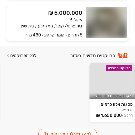
₪ 5,000,000
אשל 3
בית פרטי/ קוטג', נוף הגלעד, בית שאן
5 חדרים • קומה ‎קרקע‏ • 480 מ״ר
פרויקטים חדשים באזור
לכל הפרויקטים
פרויקט במבצע
יוקרה ואיכות בנופי כרמיאל
פסגות אלון כרמים
כרמיאל
החל מ-
למה כדאי לקנות נכסים יד1