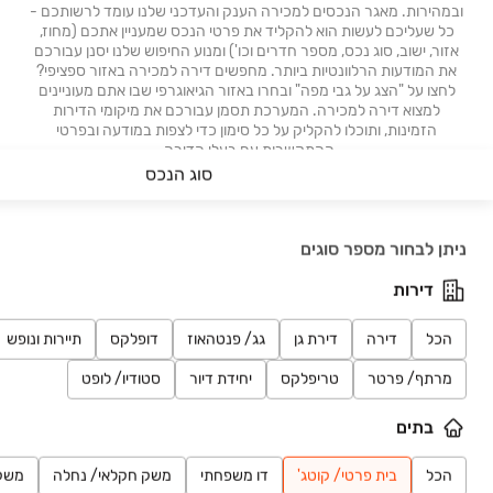
ובמהירות. מאגר הנכסים למכירה הענק והעדכני שלנו עומד לרשותכם -
כל שעליכם לעשות הוא להקליד את פרטי הנכס שמעניין אתכם (מחוז,
אזור, ישוב, סוג נכס, מספר חדרים וכו') ומנוע החיפוש שלנו יסנן עבורכם
את המודעות הרלוונטיות ביותר. מחפשים דירה למכירה באזור ספציפי?
לחצו על "הצג על גבי מפה" ובחרו באזור הגיאוגרפי שבו אתם מעוניינים
למצוא דירה למכירה. המערכת תסמן עבורכם את מיקומי הדירות
הזמינות, ותוכלו להקליק על כל סימון כדי לצפות במודעה ובפרטי
ההתקשרות עם בעלי הדירה.
סוג הנכס
חיפושים אחרונים
נדל"ן
ניתן לבחור מספר סוגים
רכב
דירות
הכל
דירה
דירת גן
גג/ פנטהאוז
דופלקס
תיירות ונופש
מוצרים
מרתף/ פרטר
טריפלקס
יחידת דיור
סטודיו/ לופט
דרושים
בתים
עוד באתר
הכל
בית פרטי/ קוטג'
דו משפחתי
משק חקלאי/ נחלה
משק