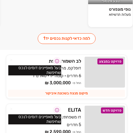
טבע אינסופי
נופי מונפורט
מעלות תרשיחא
למה כדאי לקנות נכסים יד1
לב השמורה צפת
פרויקט במבצע
בעל מאפיינים דומים לנכס
דופלקס, מרום כנען איביקור, צפת
שחיפשת
6 חדרים • קומה -1 • 140 מ״ר
3,000,000 ₪
החל מ-
מיקום מנצח בשכונת איביקור
ELITA
פרויקט חדש
בעל מאפיינים דומים לנכס
דו משפחתי, הפרחים, כפר ורדים
שחיפשת
5 חדרים
2,590,000 ₪
החל מ-