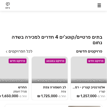
צ׳אט
בתים פרטיים/קוטג'ים 4 חדרים למכירה בשדה
נחום
פרויקטים חדשים
לכל הפרויקטים
פרויקט חדש
פרויקט במבצע
פרויקט חדש
תנאי תשלום מיוחדים והטבת מס
מיקום מנצח בשכונת איביקור
אלטרנטיב קצרין - רמת הגולן
לב השמורה צפת
החרש
קצרין
צפת
מגדל העמק
החל מ-
החל מ-
החל מ-