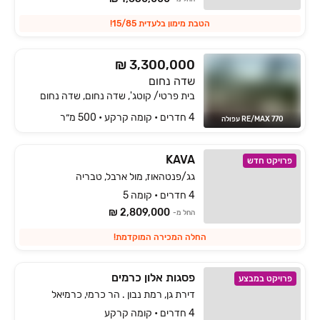
הטבת מימון בלעדית 15/85!
₪ 3,300,000
שדה נחום
בית פרטי/ קוטג', שדה נחום, שדה נחום
4 חדרים • קומה ‎קרקע‏ • 500 מ״ר
RE/MAX 770 עפולה
KAVA‏
פרויקט חדש
גג/פנטהאוז, מול ארבל, טבריה
4 חדרים • קומה 5
2,809,000 ₪
החל מ-
החלה המכירה המוקדמת!
פסגות אלון כרמים
פרויקט במבצע
דירת גן, רמת נבון . הר כרמי, כרמיאל
4 חדרים • קומה קרקע