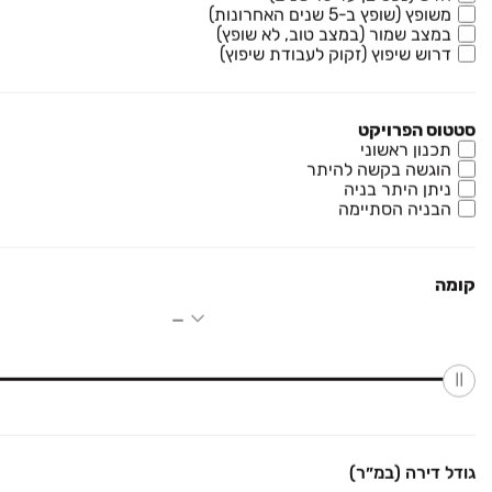
משופץ (שופץ ב-5 שנים האחרונות)
במצב שמור (במצב טוב, לא שופץ)
דרושים
דרוש שיפוץ (זקוק לעבודת שיפוץ)
עוד באתר
סטטוס הפרויקט
תכנון ראשוני
הוגשה בקשה להיתר
ניתן היתר בניה
יד2 אתכם בכל מקום
הבניה הסתיימה
הורידו את האפליקציה וקבלו עדכונים בזמן אמת
קומה
כל הזכויות שמורות לחברת קורל תל מפעילת יד2 - מודעות: דרושים, דירות להשכרה,
דירות למכירה, בתים להשכרה, העברת בתים, הובלות, לימודים, קניות, בעלי מקצוע,
אצבע, תיירות ועוד. אין לעשות שימוש בכל התכנים המופיעים באתר יד2.
גודל דירה (במ״ר)