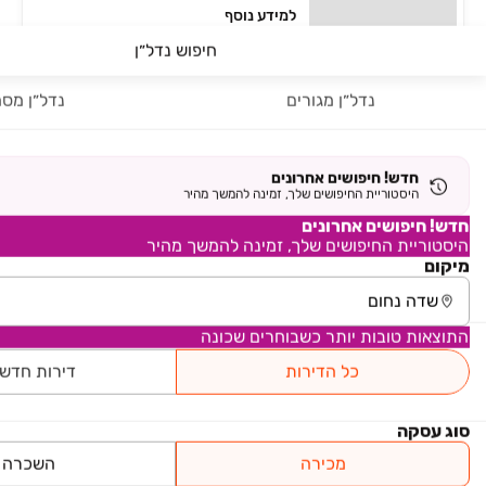
למידע נוסף
חיפוש נדל״ן
יוקרה ואיכות בנופי כרמיאל
נדל״ן מגורים
נדל״ן מסח
דונה בחריש 2 - שכונת הפרחים
פרויקט במבצע
דירה, הפרחים, חריש
4 חדרים
חדש! חיפושים אחרונים
למידע נוסף
היסטוריית החיפושים שלך, זמינה להמשך מהיר
חדש! חיפושים אחרונים
היסטוריית החיפושים שלך, זמינה להמשך מהיר
מיקום
עמוד 1 מתוך 1
התוצאות טובות יותר כשבוחרים שכונה
ראשי
נדל״ן למכירה
בתים פרטיים/קוטג'ים בצפון והעמקים
כל הדירות
דירות חדש
שדה נחום
אזור עמק בית שאן
סוג עסקה
פרויקט חדש
פרויקט במבצע
מכירה
השכרה