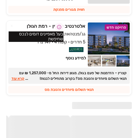
חווית מגורים מפנקת
אלטרנטיב קצרין - רמת הגולן
פרויקט חדש
גג/פנטהאוז, גמלא, קצרין
בעל מאפיינים דומים לנכס
שחיפשת
5 חדרים • קומה 4 • 147 מ״ר
למידע נוסף
קצרין ‏– הזדמנות של פעם בגולן. ‏מגוון דירות החל מ- ‏1,257,000 ‏₪ עם
תנאי תשלום מיוחדים והטבת מס'! בקרוב מתחילים לבנות!
...
קרא עוד
תנאי תשלום מיוחדים והטבת מס