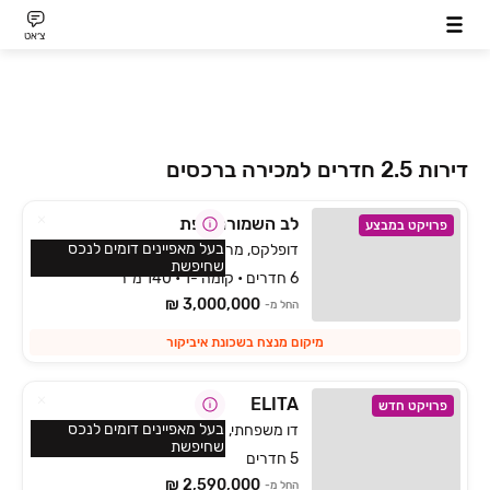
צ׳אט
דירות 2.5 חדרים למכירה ברכסים
לב השמורה צפת
פרויקט במבצע
בעל מאפיינים דומים לנכס
דופלקס, מרום כנען איביקור, צפת
שחיפשת
6 חדרים • קומה -1 • 140 מ״ר
3,000,000 ₪
החל מ-
מיקום מנצח בשכונת איביקור
ELITA
פרויקט חדש
בעל מאפיינים דומים לנכס
דו משפחתי, הפרחים, כפר ורדים
שחיפשת
5 חדרים
2,590,000 ₪
החל מ-