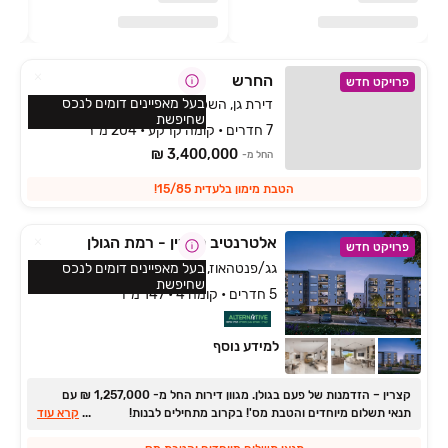
החרש
פרויקט חדש
בעל מאפיינים דומים לנכס
דירת גן, השכונה המערבית, מגדל העמק
שחיפשת
7 חדרים • קומה קרקע • 204 מ״ר
3,400,000 ₪
החל מ-
הטבת מימון בלעדית 15/85!
אלטרנטיב קצרין - רמת הגולן
פרויקט חדש
גג/פנטהאוז, גמלא, קצרין
בעל מאפיינים דומים לנכס
שחיפשת
5 חדרים • קומה 4 • 147 מ״ר
למידע נוסף
קצרין ‏– הזדמנות של פעם בגולן. ‏מגוון דירות החל מ- ‏1,257,000 ‏₪ עם
תנאי תשלום מיוחדים והטבת מס'! בקרוב מתחילים לבנות!
...
קרא עוד