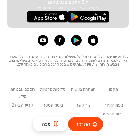
יד2 אתכם בכל מקום
הורידו את האפליקציה וקבלו עדכונים בזמן אמת
כל הזכויות שמורות לחברת קורל תל מפעילת יד2 - מודעות: דרושים, דירות להשכרה,
דירות למכירה, בתים להשכרה, העברת בתים, הובלות, לימודים, קניות, בעלי מקצוע,
אצבע, תיירות ועוד. אין לעשות שימוש בכל התכנים המופיעים באתר יד2.
תקנון
הצהרת נגישות
מדיניות פרטיות
הסכם אבטחת
מידע
מפת האתר
צור קשר
ביטול עסקה
קריירה ביד2
דירות חדשות
התראה
מפה
גרסה
:
prod