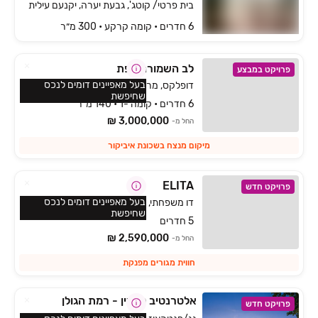
בית פרטי/ קוטג', גבעת יערה, יקנעם עילית
6 חדרים • קומה ‎קרקע‏ • 300 מ״ר
לב השמורה צפת
פרויקט במבצע
בעל מאפיינים דומים לנכס
דופלקס, מרום כנען איביקור, צפת
שחיפשת
6 חדרים • קומה -1 • 140 מ״ר
3,000,000 ₪
החל מ-
מיקום מנצח בשכונת איביקור
ELITA
פרויקט חדש
בעל מאפיינים דומים לנכס
דו משפחתי, הפרחים, כפר ורדים
שחיפשת
5 חדרים
2,590,000 ₪
החל מ-
חווית מגורים מפנקת
אלטרנטיב קצרין - רמת הגולן
פרויקט חדש