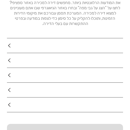
את המודעות הרלוונטיות ביותר. מחפשים דירה למכירה באזור ספציפי?
לחצו על "הצג על גבי מפה" ובחרו באזור הגיאוגרפי שבו אתם מעוניינים
למצוא דירה למכירה. המערכת תסמן עבורכם את מיקומי הדירות
הזמינות, ותוכלו להקליק על כל סימון כדי לצפות במודעה ובפרטי
ההתקשרות עם בעלי הדירה.
נדל"ן
רכב
מוצרים
דרושים
עוד באתר