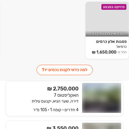
פרויקט במבצע
יוקרה ואיכות בנופי כרמיאל
פסגות אלון כרמים
כרמיאל
החל מ-
למה כדאי לקנות נכסים יד1
₪ 2,750,000
האקליפטוס 7
דירה, שער הגיא, יקנעם עילית
4 חדרים • קומה ‎1‏ • 105 מ״ר
₪ 3,550,000