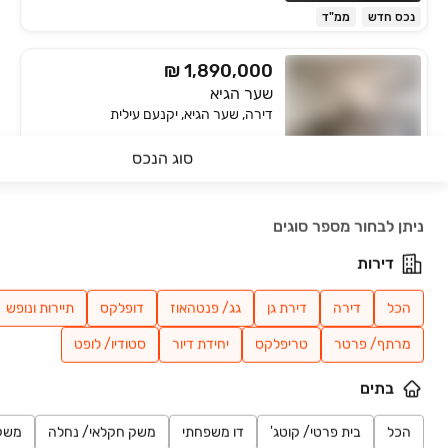
נכס חדש
ממ"ד
₪ 1,890,000
שער הגיא
דירה, שער הגיא, יקנעם עילית
3 חדרים • קומה ‎2‏ • 79 מ״ר
תיווך מקומי
סוג הנכס
חניה
ממ"ד
חיפושים אחרונים
₪ 1,870,000
ניתן לבחור מספר סוגים
המפל
דירות
דירה, שער הגיא, יקנעם עילית
4 חדרים • קומה ‎5‏ • 102 מ״ר
סנטרל-Central
הכל
דירה
דירת גן
גג/ פנטהאוז
דופלקס
תיירות ונופש
חניה
ממ"ד
מרתף/ פרטר
טריפלקס
יחידת דיור
סטודיו/ לופט
₪ 1,500,000
בתים
גבעת אלונים
דירה, גבעת אלונים, יקנעם עילית
הכל
בית פרטי/ קוטג'
דו משפחתי
משק חקלאי/ נחלה
משק