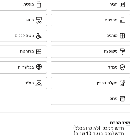
חניה
מעלית
מרפסת
מיזוג
סורגים
גישה לנכים
משופצת
מרוהטת
₪ 2,590,000
ממ״ד
בבלעדיות
שדרות נשיאי ישראל 45
דירה, שער הגיא מערב, יקנעם עילית
מקלט בבניין
ממ״ק
4 חדרים • קומה ‎1‏ • 130 מ״ר
מחסן
₪ 3,150,000
אביטל 72
דו משפחתי, גבעת אלונים, יקנעם עילית
מצב הנכס
4 חדרים • קומה ‎קרקע‏ • 230 מ״ר
חדש מקבלן (לא גרו בכלל)
חדש (נכס בן עד 10 שנים)