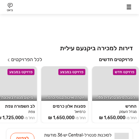
צ׳אט
דירות למכירה ביקנעם עילית
פרויקטים חדשים
לכל הפרויקטים
פרויקט חדש
פרויקט במבצע
פרויקט במבצע
הטבת מימון בלעדית 15/85!
יוקרה ואיכות בנופי כרמיאל
החרש
פסגות אלון כרמים
לב השמורה צפת
מגדל העמק
כרמיאל
צפת
החל מ-
החל מ-
החל מ-
לסוכנות
סנטרל-Central
יש
36 מודעות
לצפייה