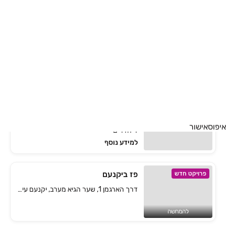
נופי מונפורט
פרויקט חדש
גג/פנטהאוז, מתחם צוריאל, מעלות תרשיחא
4 חדרים • קומה 3-5 • 111 מ״ר
למידע נוסף
טבע אינסופי
דונה בחריש 2 - שכונת הפרחים
פרויקט במבצע
דירת גן, הפרחים, חריש
איפוס
אישור
4 חדרים
למידע נוסף
פז ביקנעם
פרויקט חדש
דרך הארגמן 1, שער הגיא מערב, יקנעם עילית
להמחשה