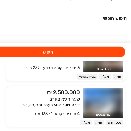
בעל מאפיינים דומים לנכס
גג/פנטהאוז, מול ארבל, טבריה
שחיפשת
5 חדרים • קומה 3
חיפוש חופשי
3,341,000 ₪
החל מ-
החלה המכירה המוקדמת!
₪ 3,480,000
חיפוש
גבעת יערה
דו משפחתי, גבעת יערה, יקנעם עילית
6 חדרים • קומה ‎קרקע‏ • 232 מ״ר
תיווך מקומי
חניה
ממ"ד
בניין משופץ
₪ 2,580,000
שער הגיא מערב
דירה, שער הגיא מערב, יקנעם עילית
4 חדרים • קומה ‎1‏ • 133 מ״ר
כנרת נכסים
נכס חדש
חניה
ממ"ד