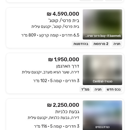
₪ 4,590,000
בית פרטי/ קוטג'
בית פרטי/ קוטג', יקנעם עילית
6.5 חדרים • קומה ‎קרקע‏ • 809 מ״ר
buy-it baemek תיווך ושיווק נדל"ן בעמק יזרעאל
חניה
2 מרפסות
בהזדמנות
₪ 1,950,000
דרך הארגמן
דירה, שער הגיא מערב, יקנעם עילית
3 חדרים • קומה ‎5‏ • 102 מ״ר
סנטרל-Central
נכס חדש
חניה
ממ"ד
₪ 2,250,000
גבעת כלניות
דירה, גבעת כלניות, יקנעם עילית
3 חדרים • קומה ‎5‏ • 116 מ״ר
כנרת נכסים