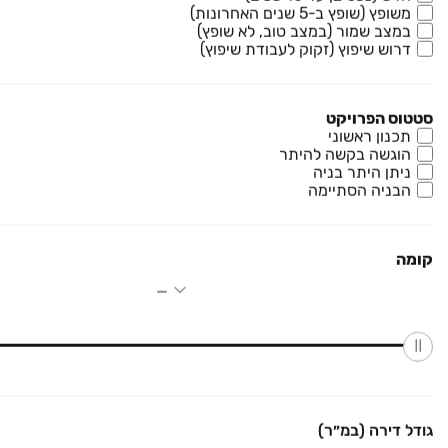
משופץ (שופץ ב-5 שנים האחרונות)
במצב שמור (במצב טוב, לא שופץ)
₪ 2,980,000
דרוש שיפוץ (זקוק לעבודת שיפוץ)
השיטה 15
דירה, שאר העיר, יקנעם עילית
5 חדרים • קומה ‎6‏ • 192 מ״ר
סטטוס הפרויקט
תכנון ראשוני
הוגשה בקשה להיתר
ניתן היתר בניה
ירד ב-60,000 ₪
₪ 1,920,000
הבניה הסתיימה
הגיא 69
דירה, שער הגיא, יקנעם עילית
3 חדרים • קומה ‎2‏ • 77 מ״ר
קומה
₪ 3,220,000
יפה נוף 7
בית פרטי/ קוטג', נוף העמק, יקנעם עילית
5 חדרים • קומה ‎קרקע‏ • 604 מ״ר
גודל דירה (במ״ר)