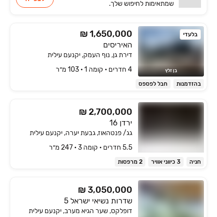
שמתאימות
לחיפוש שלך.
₪ 1,650,000
בלעדי
האיריסים
דירת גן, נוף העמק, יקנעם עילית
4 חדרים • קומה ‎1‏ • 103 מ״ר
בן זלץ
בהזדמנות
חבל לפספס
₪ 2,700,000
ירדן 16
גג/ פנטהאוז, גבעת יערה, יקנעם עילית
5.5 חדרים • קומה ‎3‏ • 247 מ״ר
חניה
3 כיווני אוויר
2 מרפסות
₪ 3,050,000
שדרות נשיאי ישראל 5
דופלקס, שער הגיא מערב, יקנעם עילית